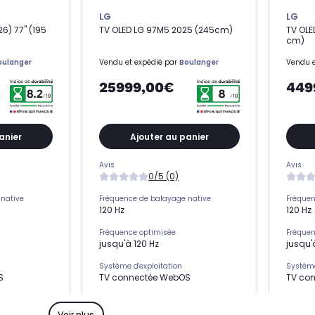
LG
LG
6) 77" (195
TV OLED LG 97M5 2025 (245cm)
TV OLE
cm)
oulanger
Vendu et expédié par
Boulanger
Vendu e
25999,00€
449
anier
Ajouter au panier
Avis
Avis
0/5 (0)
native
Fréquence de balayage native
Fréquen
120 Hz
120 Hz
Fréquence optimisée
Fréquen
jusqu'à 120 Hz
jusqu'
Système d'exploitation
Système
S
TV connectée WebOS
TV co
HDMI 2.1
HDMI 2.1
x3
-
Voir plus