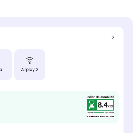
tts
n du pied
entral
oduit
a
Airplay 2
nce
tts
nt vocal intégré
nQ, Google Assistant et