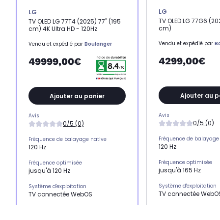
LG
LG
TV OLED LG 77G6 (202
TV OLED LG 77T4 (2025) 77" (195
cm)
cm) 4K Ultra HD - 120Hz
Vendu et expédié par
B
Vendu et expédié par
Boulanger
4299,00€
49999,00€
Ajouter au p
Ajouter au panier
Avis
Avis
0/5 (0)
0/5 (0)
Fréquence de balayage 
Fréquence de balayage native
120 Hz
120 Hz
Fréquence optimisée
Fréquence optimisée
jusqu'à 165 Hz
jusqu'à 120 Hz
Système d'exploitation
Système d'exploitation
TV connectée WebO
TV connectée WebOS
HDMI 2.1
HDMI 2.1
-
x3