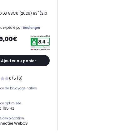
D LG 83C6 (2026) 83" (210
t expédié par
Boulanger
9,00€
Ajouter au panier
0/5 (0)
ce de balayage native
ce optimisée
à 165 Hz
 d'exploitation
nnectée WebOS