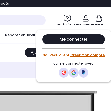
bradés.
e
Accéder directement au chatbot
Besoin d'aide ?
Me connecter
Panier
Réparer en illimité avec
Le Club Infinity
Econ
Me connecter
Ajouter au panier
•
49999,00€
Nouveau client
Créer mon compte
ou me connecter avec