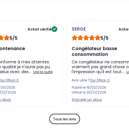
SERGE
Achat vérifié
Achat
5/5
5/5
contenance
Congélateur basse
consommation
conforme à mes attentes.
Ce congélateur ne conso
 qualité je n'aurai pas pu
vraiment pas grand chose o
ieux avec des...
l'impression qu'il est tout...
Lire la suite
L
Oui
0
|
Non
0
Avis utile ?
Oui
0
|
Non
0
/03/2026
Publié le
16/02/2026
/02/2026
Utilisé le
26/01/2026
n abus
Signaler un abus
Tous les avis