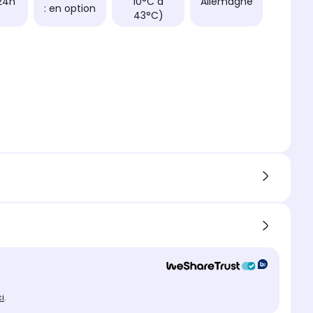
24h
10°C à
Allemagne
: en option
43°C)
ci
.