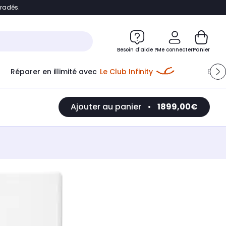
bradés.
e
Accéder directement au chatbot
Besoin d'aide ?
Me connecter
Panier
Réparer en illimité avec
Le Club Infinity
Econ
Ajouter au panier
•
1899,00€