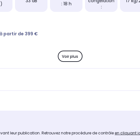
33 dB
congélation
17 kg/
t)
: 18 h
:
 à partir de 399 €
Voir plus
avant leur publication. Retrouvez notre procédure de contrôle
en cliquant i