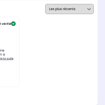
 vérifié
mme
n a
ire la suite