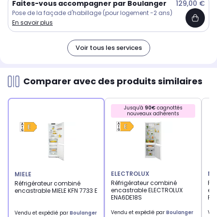
Faites-vous accompagner par Boulanger
129,00 €
Pose de la façade d'habillage (pour logement -2 ans)
En savoir plus
Voir tous les services
Comparer avec des produits similaires
Jusqu'à
90€
cagnottés
nouveaux adhérents
ELECTROLUX
MI
MIELE
Réfrigérateur combiné
Ré
Réfrigérateur combiné
encastrable ELECTROLUX
enc
encastrable MIELE KFN 7733 E
ENA6DE18S
Pa
Vendu et expédié par
Boulanger
Ven
Vendu et expédié par
Boulanger