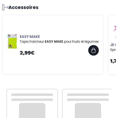
Accessoires
EASY MAKE
Tapis fraîcheur
EASY MAKE
pour fruits et légumes
JE 
Spra
2,99€
1,