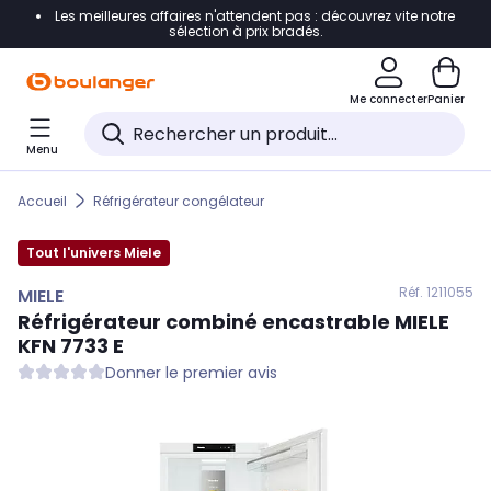
Les meilleures affaires n'attendent pas : découvrez vite notre
Accéder directement à la navigation
sélection à prix bradés.
Accéder directement au contenu
Me connecter
Panier
Accéder directement au pied de page
Menu
Accéder directement au chatbot
Accueil
Réfrigérateur congélateur
Tout l'univers Miele
Réf. 121
1055
MIELE
Réfrigérateur combiné encastrable
MIELE
KFN 7733 E
Donner le premier avis