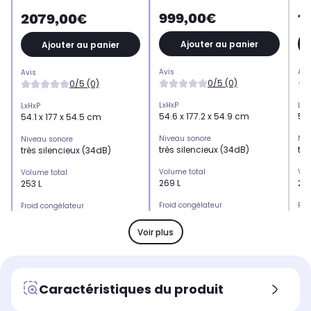
999,00€
1
2079,00€
Ajouter au panier
Ajouter au panier
Avis
Avi
Avis
0/5 (0)
0/5 (0)
LxHxP
LxH
LxHxP
54.6 x 177.2 x 54.9 cm
55.
54.1 x 177 x 54.5 cm
Niveau sonore
Niv
Niveau sonore
très silencieux (34dB)
trè
très silencieux (34dB)
Volume total
Vol
Volume total
269 L
260
253 L
Froid congélateur
Fro
Froid congélateur
Dégivrage manuel du
Dé
Dégivrage automatique du
congélateur
co
congélateur
Voir plus
Frigo de
Fri
Frigo de
196 L (idéal pour 2
184
183 L (idéal pour 2
personnes)
pe
personnes)
Caractéristiques du produit
Volume congélateur ( en L) :
Vol
Volume congélateur ( en L) :
congélateur de 73L
co
congélateur de 70L