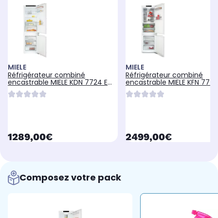
MIELE
MIELE
Réfrigérateur combiné
Réfrigérateur combiné
encastrable MIELE KDN 7724 E
encastrable MIELE KFN 774
Pantographe
125
currentPrice
currentPrice
1289,00€
2499,00€
Composez votre pack