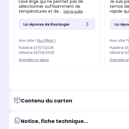
Lave linge qui ne permet pas de
Je suis p
sélectionner suffisamment de
temos de 
températures et de...
rapide qui
Lire la suite
La réponse de Boulanger
La répo
Avis utile ?
Oui
0
|
Non
1
Avis utile ?
Publié le
27/07/2026
Publié le
23
Utilisé le
25/09/2025
Utilisé le
13
Signaler un abus
Signaler u
Contenu du carton
Notice, fiche technique...