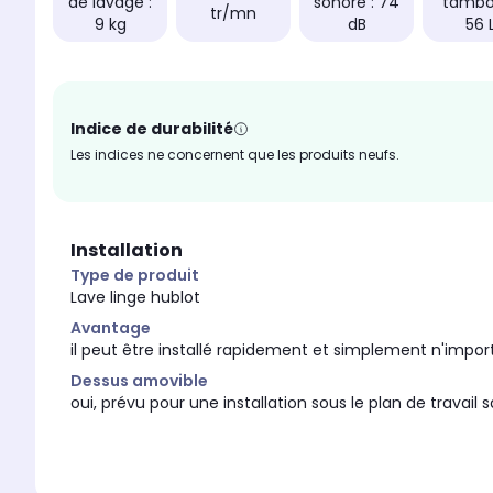
de lavage :
sonore : 74
tambou
tr/mn
9 kg
dB
56 
Indice de durabilité
Les indices ne concernent que les produits neufs.
Installation
Type de produit
Lave linge hublot
Avantage
il peut être installé rapidement et simplement n'impo
Dessus amovible
oui, prévu pour une installation sous le plan de trava