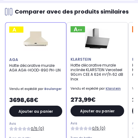
Comparer avec des produits similaires
KLARSTEIN
KL
AGA
Hotte décorative murale
Ho
Hotte décorative murale
inclinée KLARSTEIN Verosteel
KL
AGA AGA-HOOD-890 PH-LIN
90cm CEE A 624 m³/h 62 dB
rét
Inox
Vendu et expédié par
Klarstein
Ven
Vendu et expédié par
Boulanger
273,99€
2
3698,68€
Ajouter au panier
Ajouter au panier
Avis
Avi
Avis
0/5 (0)
0/5 (0)