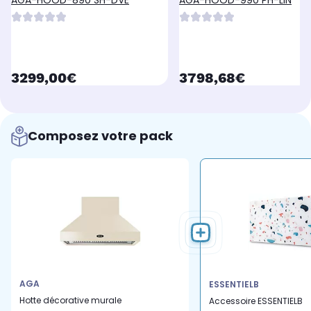
AGA-HOOD-890 SH-DVE
AGA-HOOD-990 PH-LIN
currentPrice
currentPrice
3299,00€
3798,68€
Composez votre pack
AGA
ESSENTIELB
Hotte décorative murale
Accessoire ESSENTIELB