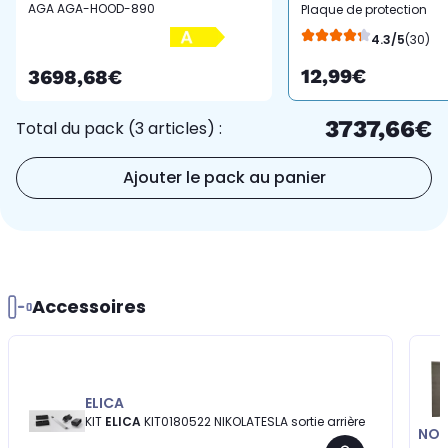
AGA AGA-HOOD-890
Plaque de protection
PH-LIN
Terrazzo
4.3/5
(30)
12,99€
3698,68€
3737,66€
Total du pack (3 articles) :
Ajouter le pack au panier
Accessoires
ELICA
KIT
ELICA
KIT0180522 NIKOLATESLA sortie arrière
NOS