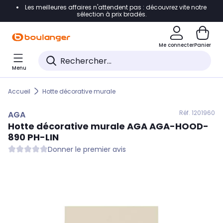
Les meilleures affaires n'attendent pas : découvrez vite notre
Accéder directement à la navigation
sélection à prix bradés.
Accéder directement au contenu
Me connecter
Panier
Accéder directement au pied de page
Menu
Accéder directement au chatbot
Accueil
Hotte décorative murale
Réf. 120
1960
AGA
Hotte décorative murale
AGA
AGA-HOOD-
890 PH-LIN
Donner le premier avis