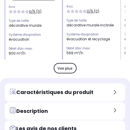
Avis
Avi
Avis
0/5 (0)
0/5 (0)
Type de hotte
Typ
Type de hotte
décorative murale inclinée
dé
décorative murale
Système d'aspiration
Sys
Système d'aspiration
évacuation et recyclage
év
évacuation
Débit d'air maxi
Déb
Débit d'air maxi
568 m³/h
64
800 m³/h
Niveau sonore maxi
Niv
Niveau sonore maxi
67 dB
59
62 dB
Voir plus
Type de selecteur
Typ
Type de selecteur
bouton poussoir
tac
bouton poussoir
Nombre de vitesse d'aspiration
Nom
Nombre de vitesse d'aspiration
Caractéristiques du produit
3.0
4.0
3.0
Nombre de filtre à graisse
Nom
Nombre de filtre à graisse
1
2
3
Description
Nombre de filtre à charbon
Nom
Nombre de filtre à charbon
2
2
-
Les avis de nos clients