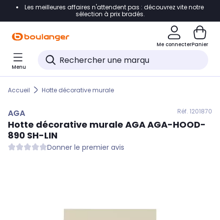
Les meilleures affaires n'attendent pas : découvrez vite notre
Accéder directement à la navigation
sélection à prix bradés.
Accéder directement au contenu
Me connecter
Panier
Accéder directement au pied de page
Menu
Accéder directement au chatbot
Accueil
Hotte décorative murale
Réf. 120
1870
AGA
Hotte décorative murale
AGA
AGA-HOOD-
890 SH-LIN
Donner le premier avis