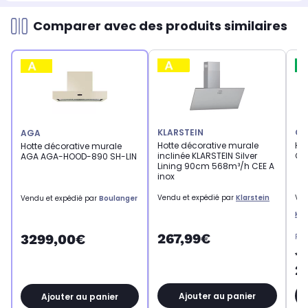
Comparer avec des produits similaires
KLARSTEIN
CI
AGA
Hotte décorative murale
Ho
Hotte décorative murale
inclinée KLARSTEIN Silver
CI
AGA AGA-HOOD-890 SH-LIN
Lining 90cm 568m³/h CEE A
inox
Vendu et expédié par
Klarstein
Ven
Vendu et expédié par
Boulanger
Kit
267,99€
3299,00€
Pri
40
2
Ajouter au panier
Ajouter au panier