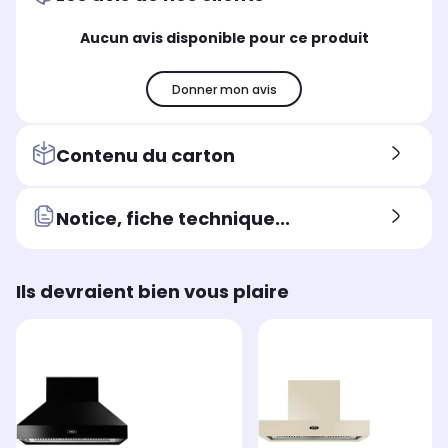
Fabriqué en
Fab
Fabriqué en
Chine
Ch
Grande Bretagne
Aucun avis disponible pour ce produit
Donner mon avis
Contenu du carton
Notice, fiche technique...
Ils devraient bien vous plaire