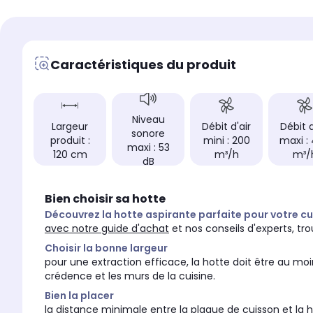
bouton poussoir
manette
Nombre de vitesse d'asp
Nombre de vitesse d'aspiration
3.0
-
Caractéristiques du produit
Nombre de filtre à grai
Nombre de filtre à graisse
1
-
Nombre de filtre à char
Nombre de filtre à charbon
1
-
Niveau
Largeur
Débit d'air
Débit d
Fabriqué en
Fabriqué en
sonore
produit :
mini : 200
maxi :
Italie
Italie
maxi : 53
120 cm
m³/h
m³/
dB
Bien choisir sa hotte
Découvrez la hotte aspirante parfaite pour votre cu
avec notre guide d'achat
et nos conseils d'experts, t
Choisir la bonne largeur
pour une extraction efficace, la hotte doit être au moin
crédence et les murs de la cuisine.
Bien la placer
la distance minimale entre la plaque de cuisson et la