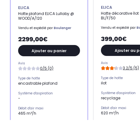
ELICA
ELICA
Hotte décorative îlo
Hotte plafond ELICA Lullaby @
BL/F/50
WOOD/A/120
Vendu et expédié par
B
Vendu et expédié par
Boulanger
399,00€
2299,00€
Ajouter au p
Ajouter au panier
Avis
Avis
3.2/5 (5)
0/5 (0)
Type de hotte
Type de hotte
ilot
encastrable plafond
Système d'aspiration
Système d'aspiration
recyclage
-
Débit d'air maxi
Débit d'air maxi
620 m³/h
465 m³/h
Niveau sonore maxi
Niveau sonore maxi
67 dB
53 dB
Type de selecteur
Type de selecteur