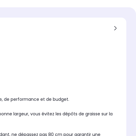
 poussoir
de vitesse d'aspiration
de filtre à graisse
de filtre à charbon
é en
e
yle, de performance et de budget.
bonne largeur, vous évitez les dépôts de graisse sur la
endant, ne dépassez pas 80 cm pour garantir une