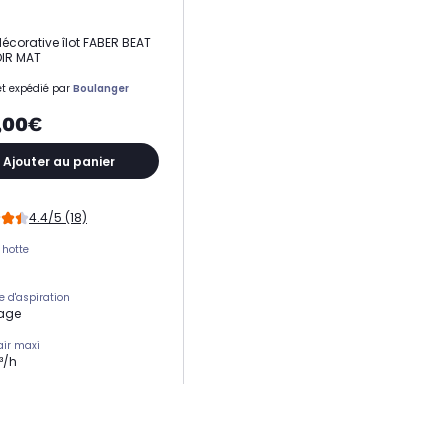
décorative îlot FABER BEAT
IR MAT
t expédié par
Boulanger
,00€
Ajouter au panier
4.4/5 (18)
 hotte
 d'aspiration
lage
air maxi
³/h
sonore maxi
 selecteur