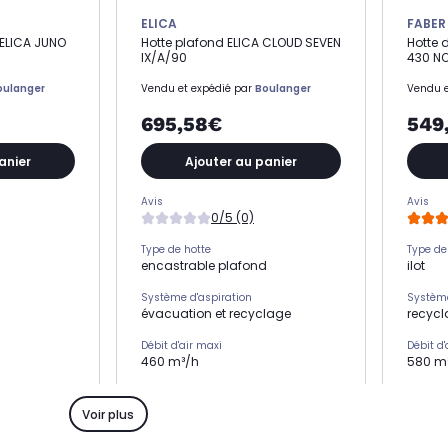
ELICA
FABER
t ELICA JUNO
Hotte plafond ELICA CLOUD SEVEN
Hotte 
IX/A/90
430 NO
oulanger
Vendu et expédié par
Boulanger
Vendu e
695,58€
549
anier
Ajouter au panier
Avis
Avis
0/5 (0)
Type de hotte
Type de
encastrable plafond
ilot
Système d'aspiration
Système
évacuation et recyclage
recyc
Débit d'air maxi
Débit d'
460 m³/h
580 m
Niveau sonore maxi
Niveau 
60 dB
66 dB
Voir plus
Type de selecteur
Type de