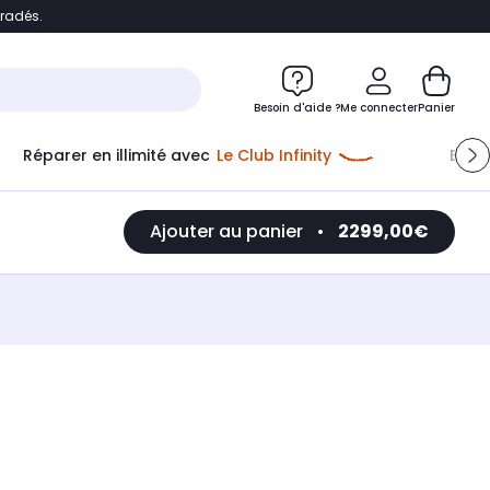
bradés.
e
Accéder directement au chatbot
Besoin d'aide ?
Me connecter
Panier
Réparer en illimité avec
Le Club Infinity
Econ
Ajouter au panier
•
2299,00€