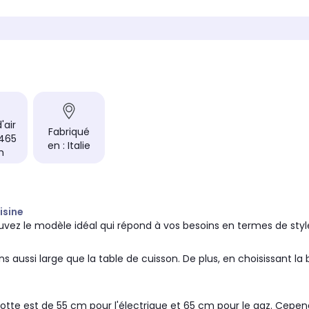
Non concerné
bouton
iration
Nombre de vitesse d'aspiration
Nombre 
3.0
4.0
sse
Nombre de filtre à graisse
Nombre 
1
1
bon
Nombre de filtre à charbon
Nombre 
1
2
'air
Fabriqué en
Fabriqu
Fabriqué
 465
Italie
Franc
en : Italie
h
isine
rouvez le modèle idéal qui répond à vos besoins en termes de st
s aussi large que la table de cuisson. De plus, en choisissant la 
 hotte est de 55 cm pour l'électrique et 65 cm pour le gaz. Cep