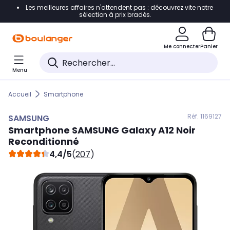
Les meilleures affaires n'attendent pas : découvrez vite notre
Accéder directement à la navigation
sélection à prix bradés.
Accéder directement au contenu
Me connecter
Panier
Accéder directement au pied de page
Menu
Accéder directement au chatbot
Accueil
Smartphone
Réf. 116
9127
SAMSUNG
Smartphone
SAMSUNG
Galaxy A12 Noir
Reconditionné
4,4/5
(
207
)