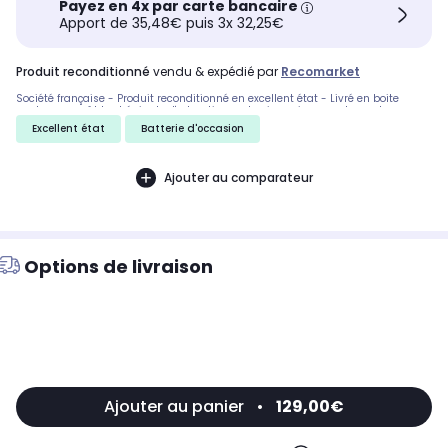
Payez en 4x par carte bancaire
Apport de 35,48€ puis 3x 32,25€
produit reconditionné
vendu & expédié par
Recomarket
Société française - Produit reconditionné en excellent état - Livré en boite
neutre avec câble et épingle d'extraction carte sim uniquement pour les
smartphones et tablettes - Service client disponible et à votre écoute
Excellent état
Batterie d'occasion
Ajouter au comparateur
Options de livraison
Ajouter au panier
•
129,00€