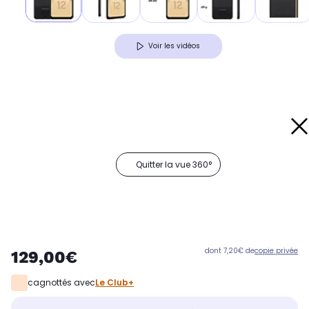
Voir les vidéos
Quitter la vue 360°
dont 7,20€ de
copie privée
129,00€
cagnottés avec
Le Club+