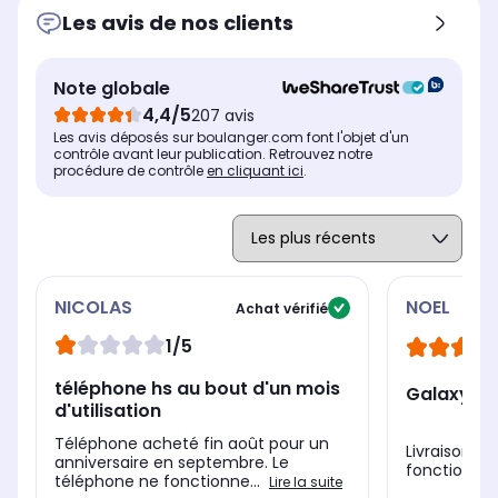
Les avis de nos clients
Note globale
4,4/5
207 avis
Les avis déposés sur boulanger.com font l'objet d'un
contrôle avant leur publication. Retrouvez notre
procédure de contrôle
en cliquant ici
.
NICOLAS
NOEL
Achat vérifié
1/5
téléphone hs au bout d'un mois
Galaxy A1
d'utilisation
Téléphone acheté fin août pour un
Livraison, T
anniversaire en septembre. Le
fonctionne
téléphone ne fonctionne...
Lire la suite