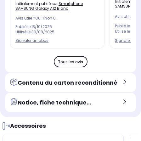
Initialement 
Initialement publié sur
Smartphone
SAMSUNG Gala
SAMSUNG Galaxy A12 Blanc
Avis utile ?
Oui
Avis utile ?
Oui
1
|
Non
0
Publié le
21/10
Publié le
13/10/2025
Utilisé le
01/0
Utilisé le
30/08/2025
Signaler un 
Signaler un abus
Tous les avis
Contenu du carton reconditionné
Notice, fiche technique...
Accessoires