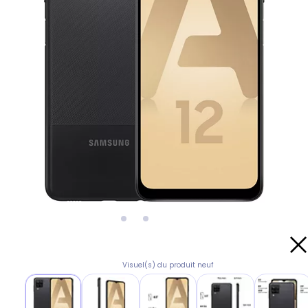
Visuel(s) du produit neuf