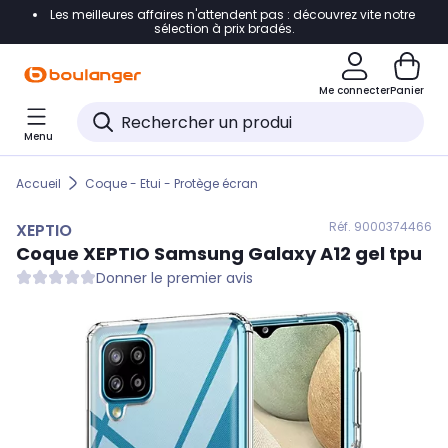
Les meilleures affaires n'attendent pas : découvrez vite notre
Accéder directement à la navigation
sélection à prix bradés.
Accéder directement au contenu
Me connecter
Panier
Accéder directement au pied de page
Menu
Accéder directement au chatbot
Accueil
Coque - Etui - Protège écran
Réf. 900
0374466
XEPTIO
Coque
XEPTIO
Samsung Galaxy A12 gel tpu
Donner le premier avis