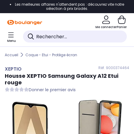
Les meilleures affaires n'attendent pas : découvrez vite notre
Accéder directement à la navigation
sélection à prix bradés.
Accéder directement au contenu
Me connecter
Panier
Accéder directement au pied de page
Menu
Accéder directement au chatbot
Accueil
Coque - Etui - Protège écran
Réf. 900
0374464
XEPTIO
Housse
XEPTIO
Samsung Galaxy A12 Etui
rouge
Donner le premier avis