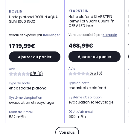
KLARSTEIN
KL
ROBLIN
Hotte plafond KLARSTEIN
Hot
Hotte plafond ROBLIN AQUA
Remy îlot 90cm 609m³/h
Ma
SLIM 1000 INOX
CEE A LED inox
50
Vendu et expédié par
Klarstein
Ven
Vendu et expédié par
Boulanger
468,99€
1
1719,99€
Ajouter au panier
Ajouter au panier
Avis
Avi
Avis
0/5 (0)
0/5 (0)
Type de hotte
Typ
Type de hotte
encastrable plafond
en
encastrable plafond
Système d'aspiration
Sys
Système d'aspiration
évacuation et recyclage
év
évacuation et recyclage
Débit d'air maxi
Déb
Débit d'air maxi
609 m³/h
49
532 m³/h
Niveau sonore maxi
Niv
Niveau sonore maxi
66 dB
68
61 dB
Voir plus