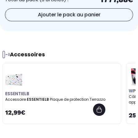
Ajouter le pack au panier
Accessoires
WP
ESSENTIELB
Câbl
Accessoire
ESSENTIELB
Plaque de protection Terrazzo
appa
12,99€
25