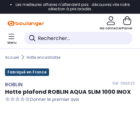
Les meilleures affaires n'attendent pas : découvrez vite notre
Accéder directement à la navigation
sélection à prix bradés.
Accéder directement au contenu
Me connecter
Panier
Accéder directement au pied de page
Menu
Accéder directement au chatbot
Accueil
Hotte encastrable
Fabriqué en France
Réf. 116
6625
ROBLIN
Hotte plafond
ROBLIN
AQUA SLIM 1000 INOX
Donner le premier avis