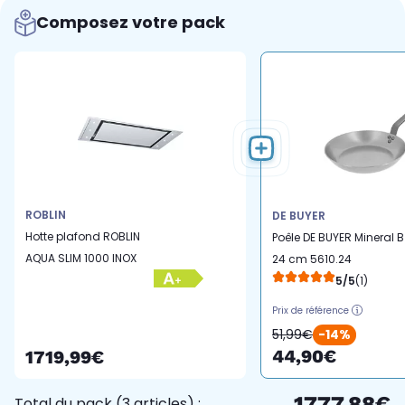
Composez votre pack
ROBLIN
DE BUYER
Hotte plafond ROBLIN
Poêle DE BUYER Mineral B
AQUA SLIM 1000 INOX
24 cm 5610.24
5/5
(1)
Prix de référence
51,99€
-14%
44,90€
1719,99€
1777,88€
Total du pack (3 articles) :