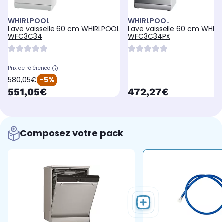
WHIRLPOOL
WHIRLPOOL
Lave vaisselle 60 cm WHIRLPOOL
Lave vaisselle 60 cm WHIR
WFC3C34
WFC3C34PX
Prix de référence
oldPrice
580,05€
-5%
currentPrice
currentPrice
551,05€
472,27€
Composez votre pack