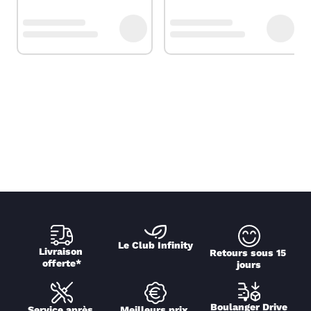
Le Club Infinity
Livraison 
Retours sous 15 
offerte*
jours
Boulanger Drive
Service après 
Meilleurs prix 