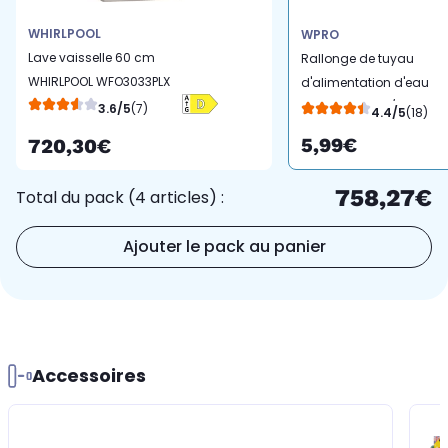
WHIRLPOOL
WPRO
Lave vaisselle 60 cm
Rallonge de tuyau
WHIRLPOOL WFO3033PLX
d'alimentation d'eau
WPRO IEF150 LL / LV
3.6/5
(7)
4.4/5
(18)
5,99€
720,30€
758,27€
Total du pack (4 articles) :
Ajouter le pack au panier
Accessoires