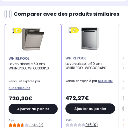
Comparer avec des produits similaires
WHIRLPOOL
WH
WHIRLPOOL
Lave vaisselle 60 cm
La
Lave vaisselle 60 cm
WHIRLPOOL WFC3C34PX
WH
WHIRLPOOL WFO3033PLX
Vendu et expédié par
NEXECOM
Ven
Vendu et expédié par
Sup
Super10count
472,27€
5
720,30€
Ajouter au panier
Ajouter au panier
Avis
Avi
Avis
0/5 (0)
3.6/5 (7)