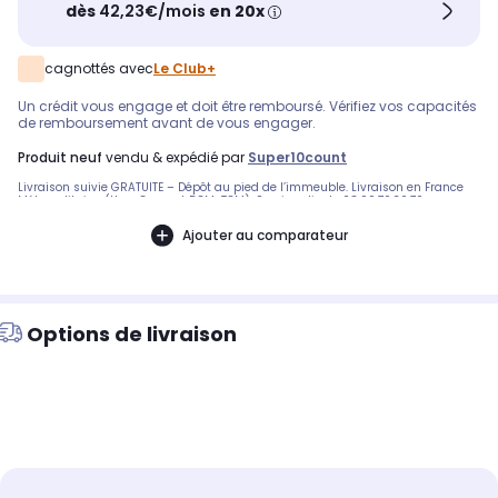
dès
42,23€/mois
en 20x
cagnottés avec
Le Club+
Un crédit vous engage et doit être remboursé. Vérifiez vos capacités
de remboursement avant de vous engager.
produit neuf
vendu & expédié par
Super10count
Livraison suivie GRATUITE – Dépôt au pied de l’immeuble. Livraison en France
Métropolitaine (Hors Corse et DOM-TOM). Service client : 08.99.70.30.70
Ajouter au comparateur
Options de livraison