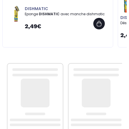
DISHMATIC
Eponge
DISHMATIC
avec manche dishmatic
DIS
Dési
2,49€
2,