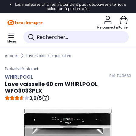
Les meilleures affaires n'attendent pas : découvrez vite notre
Accéder directement à la navigation
sélection à prix bradés.
Accéder directement au contenu
Me connecter
Panier
Accéder directement au pied de page
Menu
Accéder directement au chatbot
Accueil
Lave-vaisselle pose libre
Exclusivité internet
Réf. 114
9663
WHIRLPOOL
Lave vaisselle 60 cm
WHIRLPOOL
WFO3033PLX
3,6/5
(
7
)