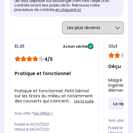
Les avis déposés sur boulanger.com font l'objet d'un
contrôle avant leur publication. Retrouvez notre
Sécurité enfant
Séc
Sécurité enfant
procédure de contrôle
en cliquant ici
.
Non
No
Non
Sécurité aquastop
Séc
Sécurité aquastop
Non
No
Non
ELdt
Slut
Achat vérifié
4/5
Déçu
Pratique et fonctionnel
Malgré une 
ingenieuse 
éléments int
Pratique et fonctionnel. Petit bémol
sur les tiroirs du milieu et notamment
des couverts qui coincent...
Lire la suite
La répons
Avis utile ?
Oui
4
|
Non
1
Avis utile ?
Oui
Publié le
20/01/2021
Publié le
06/0
Utilisé le
06/01/2021
Utilisé le
14/1