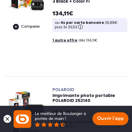
3 Black + Color Fi
134,11€
ou
4x par carte bancaire
36,88€
Comparer
puis 3x 33,53
1 autre offre
dès 134,11€
POLAROID
Imprimante photo portable
POLAROID 252140
134,91€
Le meilleur de Boulanger à 
Ouvrir l'app
portée de main !
ou
4x par carte bancaire
37,10€ puis
3x 33,73
Comparer