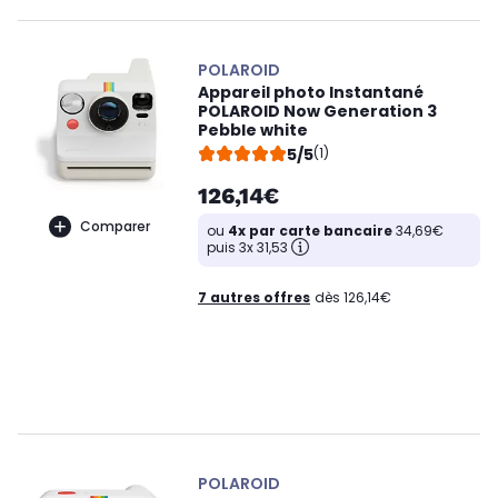
POLAROID
Appareil photo Instantané
POLAROID Now Generation 3
Pebble white
5/5
(1)
126,14€
Comparer
ou
4x par carte bancaire
34,69€
puis 3x 31,53
7 autres offres
dès 126,14€
POLAROID