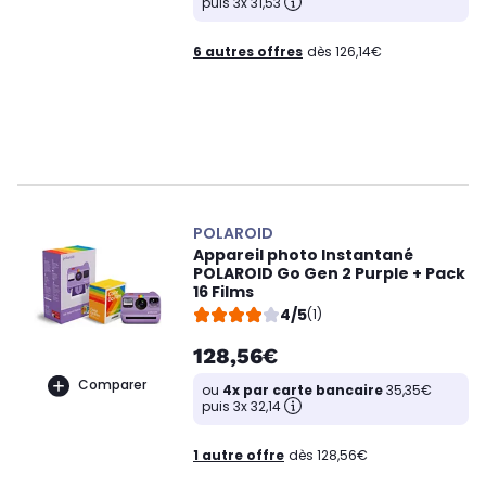
puis 3x 31,53
6 autres offres
dès 126,14€
POLAROID
Appareil photo Instantané
POLAROID Go Gen 2 Purple + Pack
16 Films
4/5
(1)
128,56€
Comparer
ou
4x par carte bancaire
35,35€
puis 3x 32,14
1 autre offre
dès 128,56€