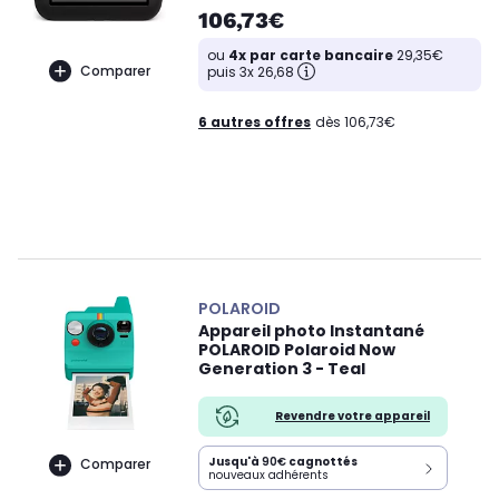
106,73€
ou
4x par carte bancaire
29,35€
Comparer
puis 3x 26,68
6 autres offres
dès 106,73€
POLAROID
Appareil photo Instantané
POLAROID Polaroid Now
Generation 3 - Teal
Revendre votre appareil
Jusqu'à
90€
cagnottés
Comparer
nouveaux adhérents