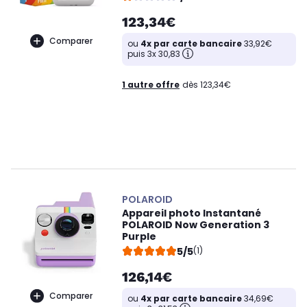
123,34€
Comparer
ou
4x par carte bancaire
33,92€
puis 3x 30,83
1 autre offre
dès 123,34€
POLAROID
Appareil photo Instantané
POLAROID Now Generation 3
Purple
5/5
(1)
126,14€
Comparer
ou
4x par carte bancaire
34,69€