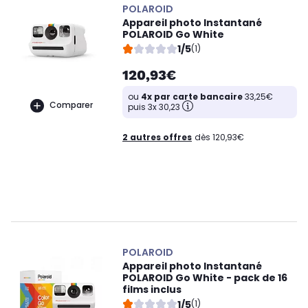
POLAROID
Appareil photo Instantané
POLAROID Go White
1/5
(1)
120,93€
ou
4x par carte bancaire
33,25€
Comparer
puis 3x 30,23
2 autres offres
dès 120,93€
POLAROID
Appareil photo Instantané
POLAROID Go White - pack de 16
films inclus
1/5
(1)