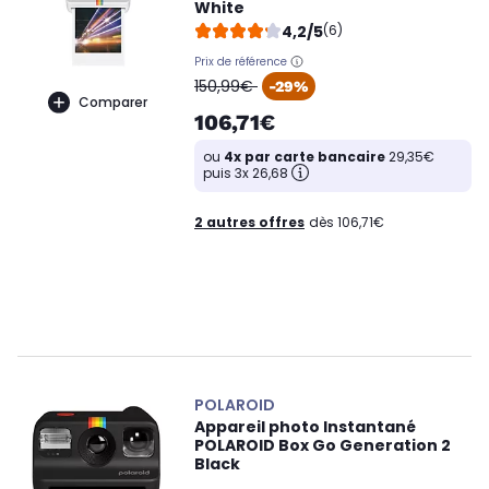
White
4,2/5
(6)
Prix de référence
oldPrice
150,99€
-29%
Comparer
106,71€
ou
4x par carte bancaire
29,35€
puis 3x 26,68
2 autres offres
dès 106,71€
POLAROID
Appareil photo Instantané
POLAROID Box Go Generation 2
Black