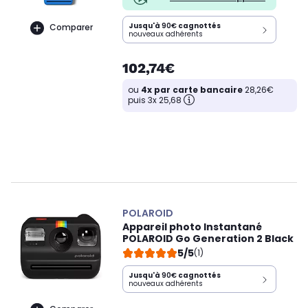
Jusqu'à
90€
cagnottés
Comparer
nouveaux adhérents
102,74€
ou
4x par carte bancaire
28,26€
puis 3x 25,68
POLAROID
Appareil photo Instantané
POLAROID Go Generation 2 Black
5/5
(1)
Jusqu'à
90€
cagnottés
nouveaux adhérents