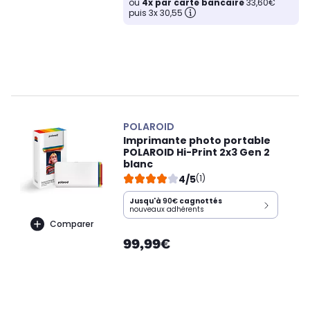
ou
4x par carte bancaire
33,60€
puis 3x 30,55
POLAROID
Imprimante photo portable
POLAROID Hi-Print 2x3 Gen 2
blanc
4/5
(1)
Jusqu'à
90€
cagnottés
nouveaux adhérents
Comparer
99,99€