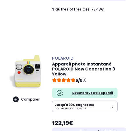
3 autres offres
dès 172,48€
POLAROID
Appareil photo Instantané
POLAROID Now Generation 3
Yellow
5/5
(1)
Revendre votre appareil
Comparer
Jusqu'à
90€
cagnottés
nouveaux adhérents
122,19€