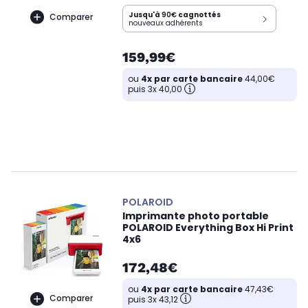
Jusqu'à
90€
cagnottés
Comparer
nouveaux adhérents
159,99€
ou
4x par carte bancaire
44,00€
puis 3x 40,00
POLAROID
Imprimante photo portable
POLAROID Everything Box Hi Print
4x6
172,48€
ou
4x par carte bancaire
47,43€
Comparer
puis 3x 43,12