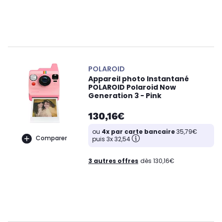
POLAROID
Appareil photo Instantané
POLAROID Polaroid Now
Generation 3 - Pink
130,16€
ou
4x par carte bancaire
35,79€
Comparer
puis 3x 32,54
3 autres offres
dès 130,16€