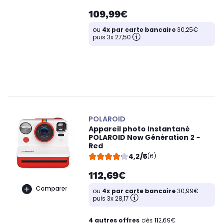
109,99€
ou
4x par carte bancaire
30,25€
puis 3x 27,50
POLAROID
Appareil photo Instantané
POLAROID Now Génération 2 -
Red
4,2/5
(6)
112,69€
Comparer
ou
4x par carte bancaire
30,99€
puis 3x 28,17
4 autres offres
dès 112,69€