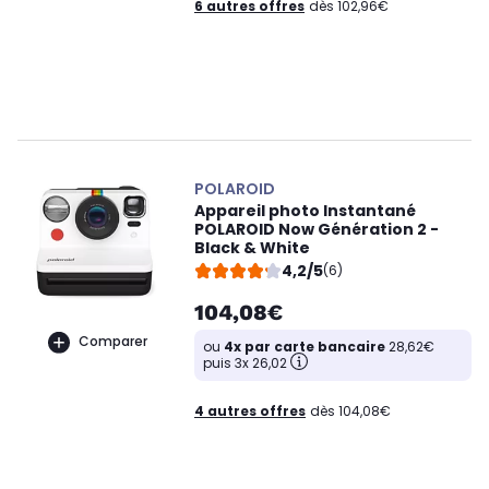
6 autres offres
dès 102,96€
POLAROID
Appareil photo Instantané
POLAROID Now Génération 2 -
Black & White
4,2/5
(6)
104,08€
Comparer
ou
4x par carte bancaire
28,62€
puis 3x 26,02
4 autres offres
dès 104,08€