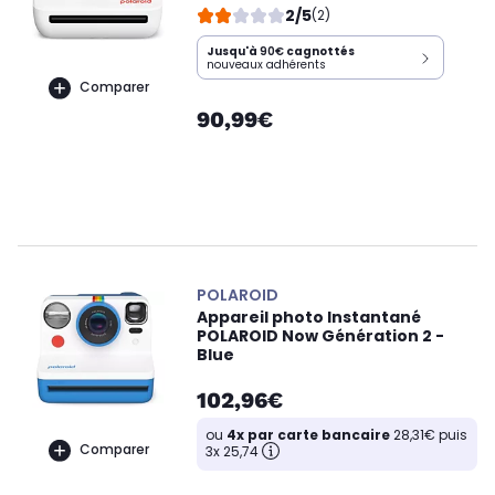
2/5
(2)
Jusqu'à
90€
cagnottés
nouveaux adhérents
Comparer
90,99€
POLAROID
Appareil photo Instantané
POLAROID Now Génération 2 -
Blue
102,96€
ou
4x par carte bancaire
28,31€ puis
Comparer
3x 25,74