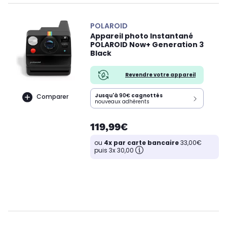
POLAROID
Appareil photo Instantané
POLAROID Now+ Generation 3
Black
Revendre votre appareil
Jusqu'à
90€
cagnottés
Comparer
nouveaux adhérents
119,99€
ou
4x par carte bancaire
33,00€
puis 3x 30,00