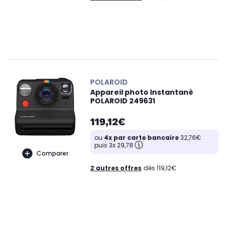
POLAROID
Appareil photo Instantané
POLAROID 249631
119,12€
ou
4x par carte bancaire
32,76€
puis 3x 29,78
Comparer
2 autres offres
dès 119,12€