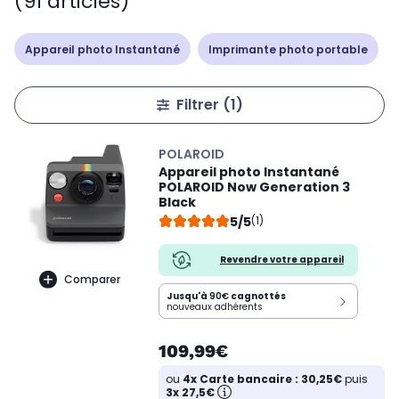
(91 articles)
Appareil photo Instantané
Imprimante photo portable
Filtrer
(1)
POLAROID
Appareil photo Instantané
POLAROID Now Generation 3
Black
5/5
(1)
Revendre votre appareil
Comparer
Jusqu'à
90€
cagnottés
nouveaux adhérents
109,99€
ou
4x Carte bancaire : 30,25€
puis
3x 27,5€