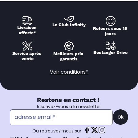
Le Club Infinity
Livraison 
Retours sous 15 
offerte*
jours
Boulanger Drive
Service après 
Meilleurs prix 
vente
garantis
Voir conditions*
Restons en contact !
Inscrivez-vous à la newsletter
Ok
Ou retrouvez-nous sur :