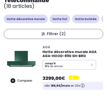
Télécommande
(18 articles)
Hotte décorative murale
Hotte îlot
Hotte inclinée
H
Filtrer
(2)
AGA
Hotte décorative murale AGA
AGA-HOOD-890 SH-BRG
Jusqu'à
15%
de remise
3299,00€
Comparer
dès
186,9€/mois
en 20x