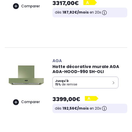
3317,00€
Comparer
dès
187,92€/mois
en 20x
AGA
Hotte décorative murale AGA
AGA-HOOD-990 SH-OLI
Jusqu'à
15%
de remise
3399,00€
Comparer
dès
192,56€/mois
en 20x