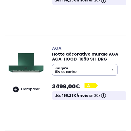
dès
198,23€/mois
en 20x
AGA
Hotte décorative murale AGA
AGA-HOOD-1090 SH-BRG
Jusqu'à
15%
de remise
3499,00€
Comparer
dès
198,23€/mois
en 20x