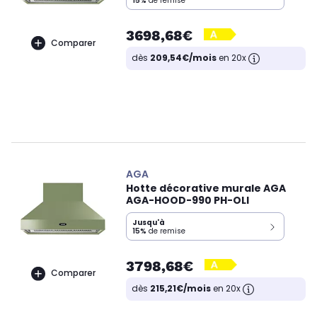
15%
de remise
3698,68€
Comparer
dès
209,54€/mois
en 20x
AGA
Hotte décorative murale AGA
AGA-HOOD-990 PH-OLI
Jusqu'à
15%
de remise
3798,68€
Comparer
dès
215,21€/mois
en 20x