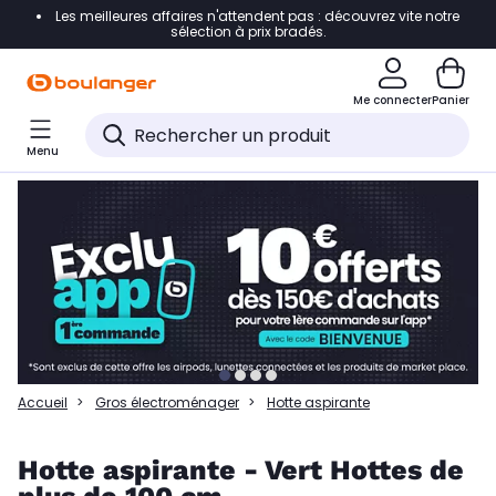
Les meilleures affaires n'attendent pas : découvrez vite notre
Accéder directement à la navigation
sélection à prix bradés.
Accéder directement à la liste des produits
Me connecter
Panier
Accéder directement au contenu
Menu
Accéder directement au pied de page
Accéder directement au chatbot
Accueil
Gros électroménager
Hotte aspirante
Hotte aspirante - Vert Hottes de