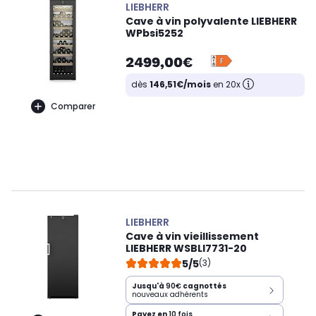
LIEBHERR
Cave à vin polyvalente LIEBHERR
WPbsi5252
2499,00€
dès
146,51€/mois
en 20x
Comparer
LIEBHERR
Cave à vin vieillissement
LIEBHERR WSBLI7731-20
5/5
(3)
Jusqu'à
90€
cagnottés
nouveaux adhérents
Payez en
10 fois