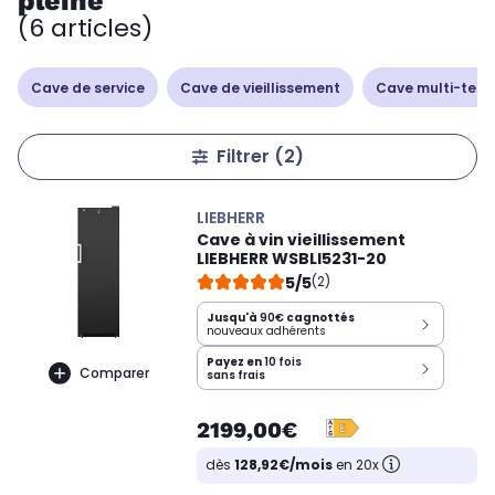
pleine
(6 articles)
Cave de service
Cave de vieillissement
Cave multi-tem
Filtrer
(2)
LIEBHERR
Cave à vin vieillissement
LIEBHERR WSBLI5231-20
5/5
(2)
Jusqu'à
90€
cagnottés
nouveaux adhérents
Payez en
10 fois
Comparer
sans frais
2199,00€
dès
128,92€/mois
en 20x