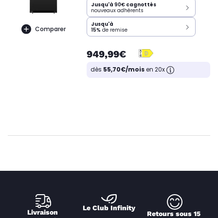
Jusqu'à
90€
cagnottés
nouveaux adhérents
Jusqu'à
Comparer
15%
de remise
949,99€
dès
55,70€/mois
en 20x
Le Club Infinity
Livraison 
Retours sous 15 