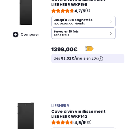
LIEBHERR WKP196
4,7/5
(3)
Jusqu'à
90€
cagnottés
nouveaux adhérents
Payez en
10 fois
Comparer
sans frais
1399,00€
dès
82,02€/mois
en 20x
LIEBHERR
Cave à vin vieillissement
LIEBHERR WKP142
4,5/5
(10)