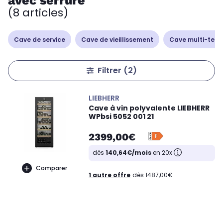
avec serrure
(8 articles)
Cave de service
Cave de vieillissement
Cave multi-tem
Filtrer
(2)
LIEBHERR
Cave à vin polyvalente LIEBHERR
WPbsi 5052 001 21
2399,00€
dès
140,64€/mois
en 20x
Comparer
1 autre offre
dès 1487,00€