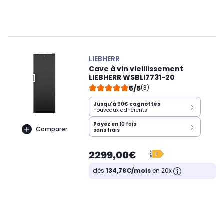
LIEBHERR
Cave à vin vieillissement
LIEBHERR WSBLI7731-20
5/5
(3)
Jusqu'à
90€
cagnottés
nouveaux adhérents
Payez en
10 fois
Comparer
sans frais
2299,00€
dès
134,78€/mois
en 20x