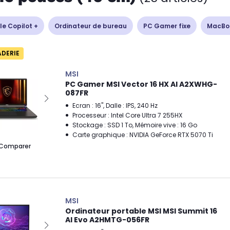
le Copilot +
Ordinateur de bureau
PC Gamer fixe
MacBo
ADERIE
MSI
PC Gamer MSI Vector 16 HX AI A2XWHG-
087FR
Ecran : 16", Dalle : IPS, 240 Hz
Processeur : Intel Core Ultra 7 255HX
Stockage : SSD 1 To, Mémoire vive : 16 Go
Carte graphique : NVIDIA GeForce RTX 5070 Ti
Comparer
MSI
Ordinateur portable MSI MSI Summit 16
AI Evo A2HMTG-056FR