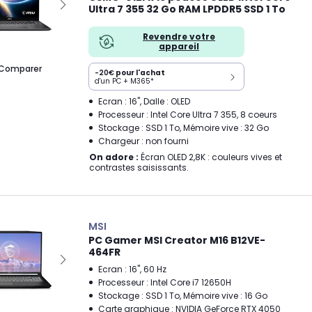
Ultra 7 355 32 Go RAM LPDDR5 SSD 1 To
Revendre votre
appareil
Comparer
-20€
pour l'achat
d'un PC + M365*
Ecran : 16", Dalle : OLED
Processeur : Intel Core Ultra 7 355, 8 coeurs
Stockage : SSD 1 To, Mémoire vive : 32 Go
Chargeur : non fourni
On adore :
Écran OLED 2,8K : couleurs vives et
contrastes saisissants.
MSI
PC Gamer MSI Creator M16 B12VE-
464FR
Ecran : 16", 60 Hz
Processeur : Intel Core i7 12650H
Stockage : SSD 1 To, Mémoire vive : 16 Go
Carte graphique : NVIDIA GeForce RTX 4050