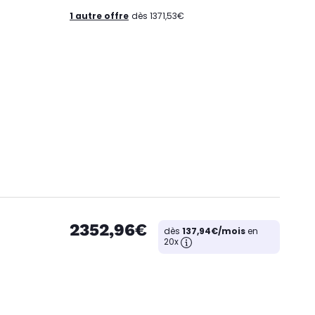
1 autre offre
dès 1371,53€
2352,96€
dès
137,94€/mois
en
20x