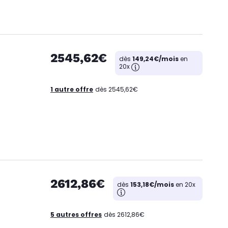
2545,62€
dès
149,24€/mois
en
20x
1 autre offre
dès 2545,62€
2612,86€
dès
153,18€/mois
en 20x
5 autres offres
dès 2612,86€