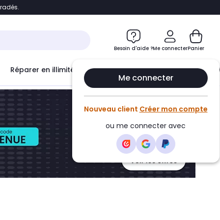
bradés.
ontenu
Accéder directement au pied de page
Besoin d'aide ?
Me connecter
Panier
Réparer en illimité avec
Le Club Infinity
Econ
Me connecter
Nouveau client
Créer mon compte
ou me connecter avec