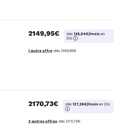
2149,95€
dès
126,04€/mois
en
20x
1 autre offre
dès 2149,95€
2170,73€
dès
127,26€/mois
en 20x
2 autres offres
dès 2170,73€