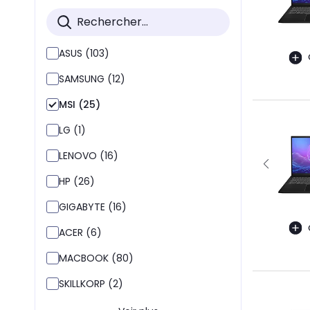
ASUS (103)
SAMSUNG (12)
MSI (25)
LG (1)
LENOVO (16)
HP (26)
GIGABYTE (16)
ACER (6)
MACBOOK (80)
SKILLKORP (2)