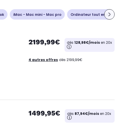
ok
iMac - Mac mini - Mac pro
Ordinateur tout en un
Unit
2199,99€
dès
128,98€/mois
en 20x
4 autres offres
dès 2199,99€
1499,95€
dès
87,94€/mois
en 20x