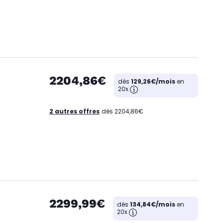
2204,86€
dès
129,26€/mois
en
20x
2 autres offres
dès 2204,86€
2299,99€
dès
134,84€/mois
en
20x