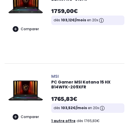
1759,00€
dès
103,12€/mois
en 20x
Comparer
MSI
PC Gamer MSI Katana 15 HX
B14WFK-209XFR
1765,83€
dès
103,52€/mois
en 20x
Comparer
1 autre offre
dès 1765,83€