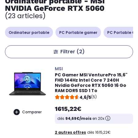
Ordinateur portable - MSI
NVIDIA GeForce RTX 5060
(23 articles)
Ordinateur portable
PC Portable gamer
PC Portable Cop
Filtrer
(2)
MSI
PC Gamer MSI VenturePro 15,6"
FHD 144Hz Intel Core 7 240H
Nvidia GeForce RTX 5060 16 Go
RAM DDR5 SSD 1 To
4,6/5
(5)
1615,22€
Comparer
dès
94,69€/mois
en 20x
2 autres offres
dès 1615,22€