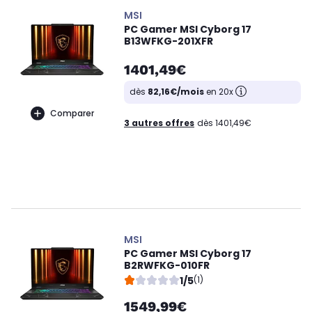
MSI
PC Gamer MSI Cyborg 17
B13WFKG-201XFR
1401,49€
dès
82,16€/mois
en 20x
Comparer
3 autres offres
dès 1401,49€
MSI
PC Gamer MSI Cyborg 17
B2RWFKG-010FR
1/5
(1)
1549,99€