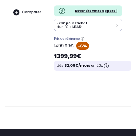
Revendre votre appareil
Comparer
-20€
pour l'achat
d'un PC + M365*
Prix de référence
oldPrice
1499,99€
-6%
1399,99€
dès
82,08€/mois
en 20x