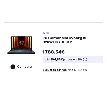
MSI
PC Gamer MSI Cyborg 15
B2RWFKG-010FR
1788,54€
dès
104,85€/mois
en 20x
Comparer
3 autres offres
dès 1788,54€