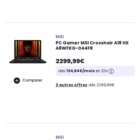
MSI
PC Gamer MSI Crosshair A18 HX
A8WFKG-044FR
2299,99€
dès
134,84€/mois
en 20x
Comparer
3 autres offres
dès 2299,99€
MSI