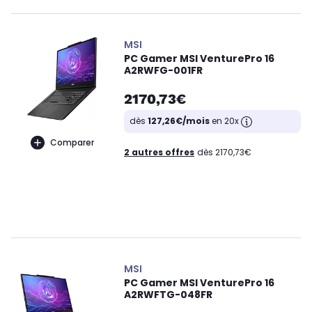
MSI
PC Gamer MSI VenturePro 16
A2RWFG-001FR
2170,73€
dès
127,26€/mois
en 20x
Comparer
2 autres offres
dès 2170,73€
MSI
PC Gamer MSI VenturePro 16
A2RWFTG-048FR