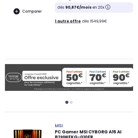
dès
90,87€/mois
en 20x
Comparer
1 autre offre
dès 1549,99€
MSI
PC Gamer MSI CYBORG A15 AI
B2HWFKG-010FR