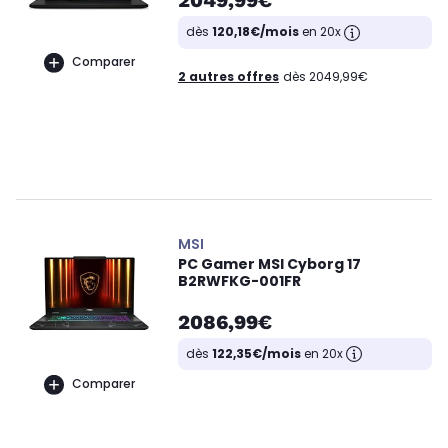
dès
120,18€/mois
en 20x
Comparer
2 autres offres
dès 2049,99€
MSI
PC Gamer MSI Cyborg 17
B2RWFKG-001FR
2086,99€
dès
122,35€/mois
en 20x
Comparer