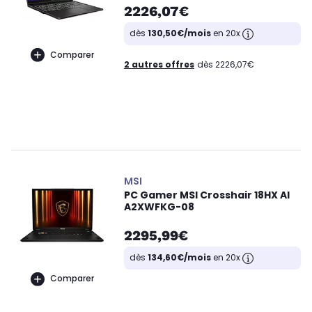
2226,07€
dès
130,50€/mois
en 20x
Comparer
2 autres offres
dès 2226,07€
MSI
PC Gamer MSI Crosshair 18HX AI
A2XWFKG-08
2295,99€
dès
134,60€/mois
en 20x
Comparer