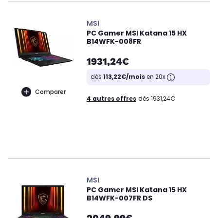
MSI
PC Gamer MSI Katana 15 HX
B14WFK-008FR
1931,24€
dès
113,22€/mois
en 20x
Comparer
4 autres offres
dès 1931,24€
MSI
PC Gamer MSI Katana 15 HX
B14WFK-007FR DS
2049,99€