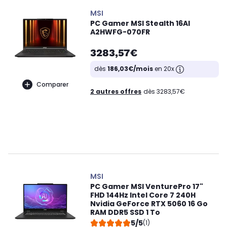
MSI
PC Gamer MSI Stealth 16AI
A2HWFG-070FR
3283,57€
dès
186,03€/mois
en 20x
Comparer
2 autres offres
dès 3283,57€
MSI
PC Gamer MSI VenturePro 17"
FHD 144Hz Intel Core 7 240H
Nvidia GeForce RTX 5060 16 Go
RAM DDR5 SSD 1 To
5/5
(1)