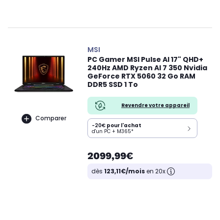
MSI
PC Gamer MSI Pulse AI 17" QHD+
240Hz AMD Ryzen AI 7 350 Nvidia
GeForce RTX 5060 32 Go RAM
DDR5 SSD 1 To
Revendre votre appareil
Comparer
-20€
pour l'achat
d'un PC + M365*
2099,99€
dès
123,11€/mois
en 20x