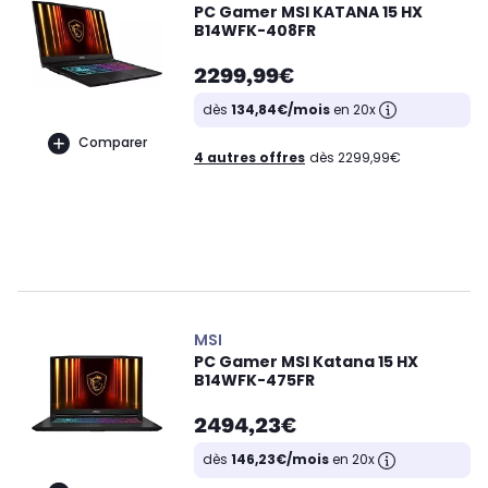
PC Gamer MSI KATANA 15 HX
B14WFK-408FR
2299,99€
dès
134,84€/mois
en 20x
Comparer
4 autres offres
dès 2299,99€
MSI
PC Gamer MSI Katana 15 HX
B14WFK-475FR
2494,23€
dès
146,23€/mois
en 20x