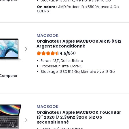
Stockage : SSD 1 To, Mémoire vive : 16 Go
On adore :
AMD Radeon Pro 5500M avec 4 Go
GDDR6
MACBOOK
Ordinateur Apple MACBOOK AIR I5 8 512
Argent Reconditionné
4,5/5
(4)
Ecran : 13,1", Dalle : Retina
Processeur : Intel Core i5
Stockage : SSD 512 Go, Mémoire vive : 8 Go
Comparer
MACBOOK
Ordinateur Apple MACBOOK TouchBar
13'' 2020 i7 2,3Ghz 32Go 512 Go
Reconditionné