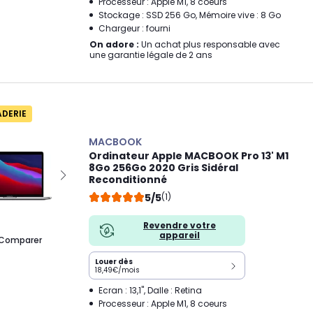
Processeur : Apple M1, 8 coeurs
Stockage : SSD 256 Go, Mémoire vive : 8 Go
Chargeur : fourni
On adore :
Un achat plus responsable avec
une garantie légale de 2 ans
ADERIE
MACBOOK
Ordinateur Apple MACBOOK Pro 13' M1
8Go 256Go 2020 Gris Sidéral
Reconditionné
5/5
(1)
Revendre votre
appareil
Comparer
Louer dès
18,49€/mois
Ecran : 13,1", Dalle : Retina
Processeur : Apple M1, 8 coeurs