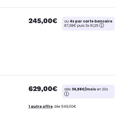
245,00€
ou
4x par carte bancaire
67,38€ puis 3x 61,25
629,00€
dès
36,88€/mois
en 20x
1 autre offre
dès 549,00€