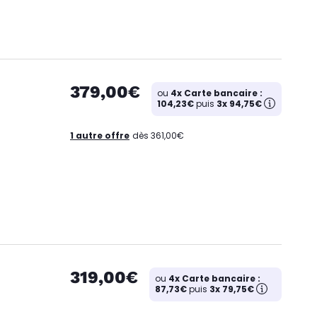
379,00€
ou
4x Carte bancaire :
104,23€
puis
3x 94,75€
1 autre offre
dès 361,00€
319,00€
ou
4x Carte bancaire :
87,73€
puis
3x 79,75€