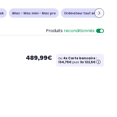
ok
iMac - Mac mini - Mac pro
Ordinateur tout en un
Unit
Produits
reconditionnés
489,99€
ou
4x Carte bancaire :
134,75€
puis
3x 122,5€