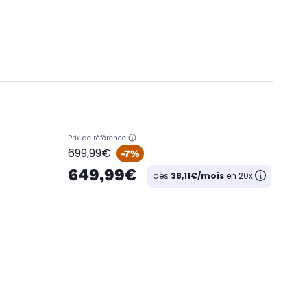
Prix de référence
oldPrice
699,99€
-7%
649,99€
dès
38,11€/mois
en 20x