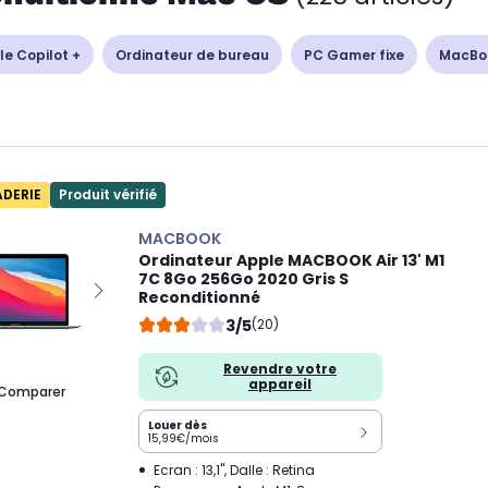
le Copilot +
Ordinateur de bureau
PC Gamer fixe
MacBo
ADERIE
Produit vérifié
MACBOOK
Ordinateur Apple MACBOOK Air 13' M1
7C 8Go 256Go 2020 Gris S
Reconditionné
3/5
(20)
Revendre votre
appareil
Comparer
Louer dès
15,99€/mois
Ecran : 13,1", Dalle : Retina