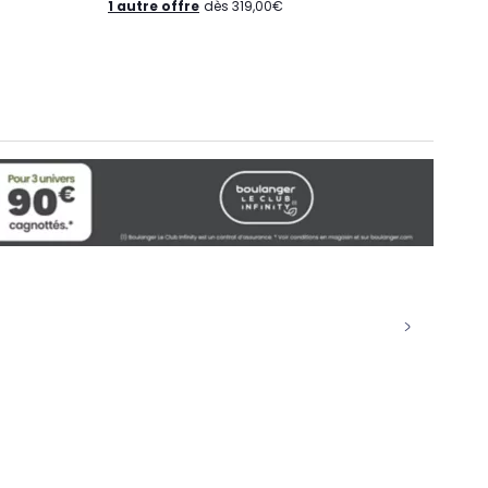
1 autre offre
dès 319,00€