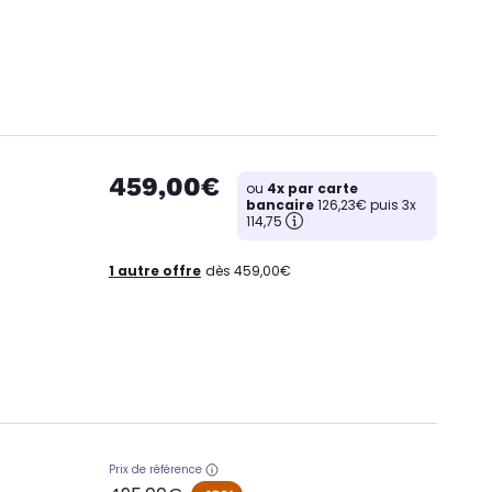
459,00€
ou
4x par carte
bancaire
126,23€ puis 3x
114,75
1 autre offre
dès 459,00€
Prix de référence