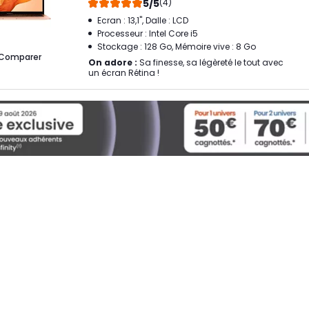
5/5
(4)
Ecran : 13,1", Dalle : LCD
Processeur : Intel Core i5
Stockage : 128 Go, Mémoire vive : 8 Go
Comparer
On adore :
Sa finesse, sa légèreté le tout avec
un écran Rétina !