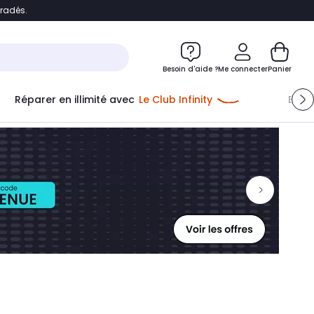
bradés.
ontenu
Accéder directement au pied de page
Besoin d'aide ?
Me connecter
Panier
Réparer en illimité avec
Le Club Infinity
Econ