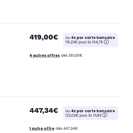
419,00€
ou
4x par carte bancaire
115,23€ puis 3x 104,75
4 autres offres
dès 361,00€
447,34€
ou
4x par carte bancaire
123,02€ puis 3x 111,83
1 autre offre
dès 447,34€