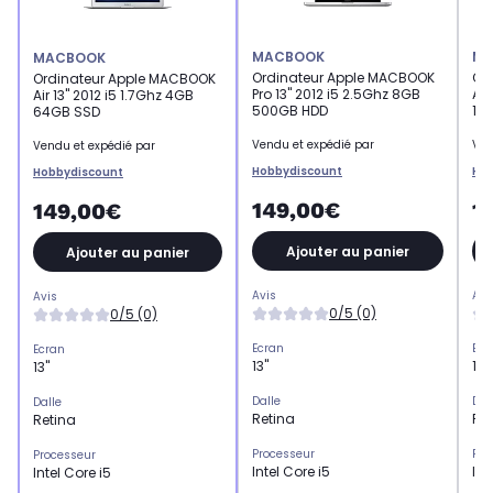
MACBOOK
MA
MACBOOK
Ordinateur Apple MACBOOK
Or
Ordinateur Apple MACBOOK
Pro 13" 2012 i5 2.5Ghz 8GB
Air
Air 13" 2012 i5 1.7Ghz 4GB
500GB HDD
12
64GB SSD
Vendu et expédié par
Ven
Vendu et expédié par
Hobbydiscount
Hob
Hobbydiscount
149,00€
1
149,00€
Ajouter au panier
Ajouter au panier
Avis
Avi
Avis
0/5 (0)
0/5 (0)
Ecran
Ecr
Ecran
13"
13"
13"
Dalle
Dal
Dalle
Retina
Re
Retina
Processeur
Pro
Processeur
Intel Core i5
Int
Intel Core i5