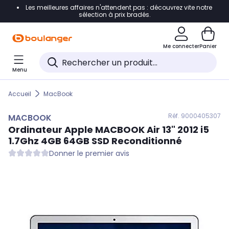
Les meilleures affaires n'attendent pas : découvrez vite notre
Accéder directement à la navigation
sélection à prix bradés.
Accéder directement au contenu
Me connecter
Panier
Accéder directement au pied de page
Menu
Accéder directement au chatbot
Accueil
MacBook
Réf. 900
0405307
MACBOOK
Ordinateur Apple
MACBOOK
Air 13" 2012 i5
1.7Ghz 4GB 64GB SSD Reconditionné
Donner le premier avis