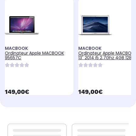
MACBOOK
MACBOOK
Ordinateur Apple MACBOOK
Ordinateur Apple MACBOOK
95657C
13" 2014 i5 2.7Ghz 4GB 128G
currentPrice
currentPrice
149,00€
149,00€