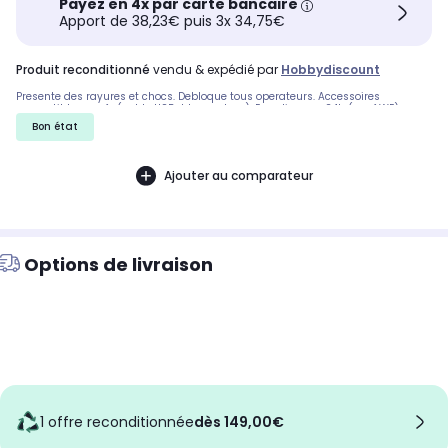
Payez en 4x par carte bancaire
Apport de 38,23€ puis 3x 34,75€
produit reconditionné
vendu & expédié par
Hobbydiscount
Presente des rayures et chocs. Debloque tous operateurs. Accessoires
compatibles neufs (cable USB+bloc secteur). Expedie sous 24h (sauf WE)..
Bon état
Ajouter au comparateur
Options de livraison
1 offre reconditionnée
dès 149,00€