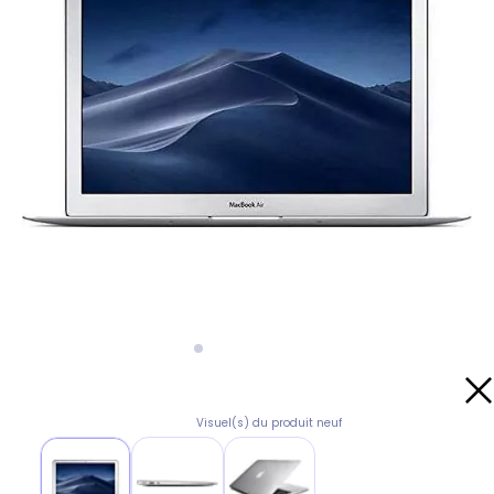
Visuel(s) du produit neuf