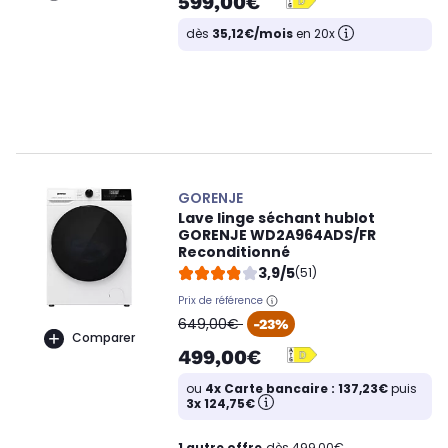
599,00€
dès
35,12€/mois
en 20x
GORENJE
Lave linge séchant hublot
GORENJE WD2A964ADS/FR
Reconditionné
3,9/5
(51)
Prix de référence
oldPrice
649,00€
-23%
Comparer
499,00€
ou
4x Carte bancaire : 137,23€
puis
3x 124,75€
1 autre offre
dès 499,00€