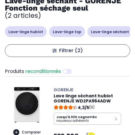
Lave-linge séchant - GORENJE
Fonction séchage seul
(2 articles)
Lave-linge hublot
Lave-linge top
Lave-linge séchant
Filtrer
(2)
Produits
reconditionnés
GORENJE
Lave linge séchant hublot
GORENJE WD2PA964ADW
4,3/5
(6)
Jusqu'à
90€
cagnottés
nouveaux adhérents
Comparer