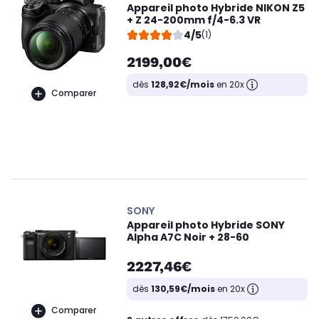
Appareil photo Hybride NIKON Z5
+ Z 24-200mm f/4-6.3 VR
4/5
(1)
2199,00€
dès
128,92€/mois
en 20x
Comparer
SONY
Appareil photo Hybride SONY
Alpha A7C Noir + 28-60
2227,46€
dès
130,59€/mois
en 20x
Comparer