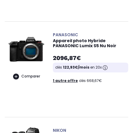
PANASONIC
Appareil photo Hybride
PANASONIC Lumix S5 Nu Noir
2096,87€
dès
122,93€/mois
en 20x
Comparer
1 autre offre
dès 668,67€
NIKON