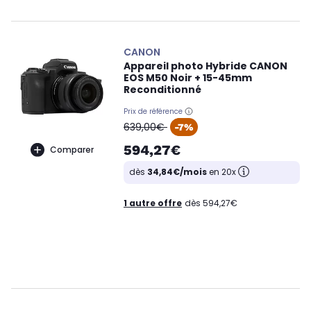
CANON
Appareil photo Hybride CANON
EOS M50 Noir + 15-45mm
Reconditionné
Prix de référence
oldPrice
639,00€
-7%
594,27€
Comparer
dès
34,84€/mois
en 20x
1 autre offre
dès 594,27€