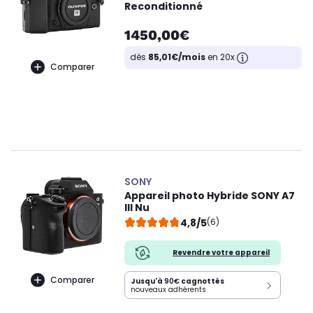
Reconditionné
1450,00€
dès
85,01€/mois
en 20x
Comparer
SONY
Appareil photo Hybride SONY A7
III Nu
4,8/5
(6)
Revendre votre appareil
Comparer
Jusqu'à
90€
cagnottés
nouveaux adhérents