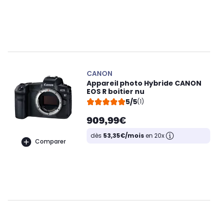
CANON
Appareil photo Hybride CANON
EOS R boitier nu
5/5
(1)
909,99€
dès
53,35€/mois
en 20x
Comparer