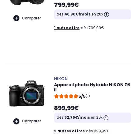
799,99€
dès
46,90€/mois
en 20x
Comparer
1 autre offre
dès 799,99€
NIKON
Appareil photo Hybride NIKON Z6
II
5/5
(1)
899,99€
dès
52,76€/mois
en 20x
Comparer
2 autres offres
dès 899,99€