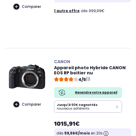
Comparer
1 autre offre
dès 999,99€
CANON
Appareil photo Hybride CANON
EOS RP boitier nu
4/5
(1)
Revendre votre appareil
Comparer
Jusqu'à
90€
cagnottés
nouveaux adhérents
1015,91€
dès
59,56€/mois
en 20x