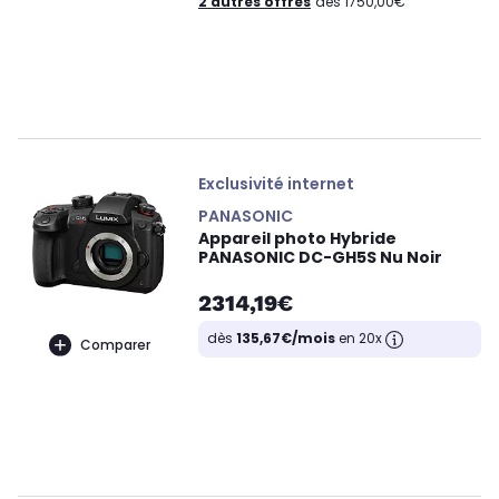
2 autres offres
dès 1750,00€
Exclusivité internet
PANASONIC
Appareil photo Hybride
PANASONIC DC-GH5S Nu Noir
2314,19€
dès
135,67€/mois
en 20x
Comparer