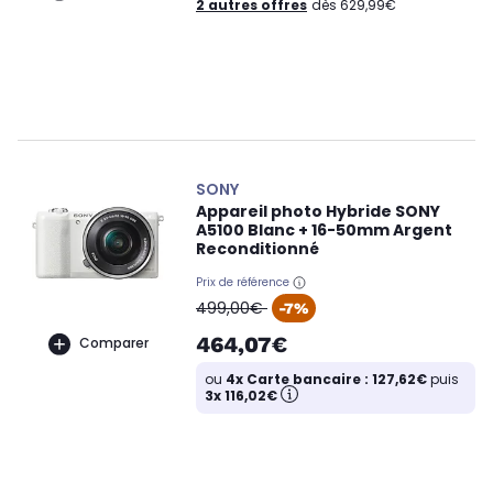
2 autres offres
dès 629,99€
SONY
Appareil photo Hybride SONY
A5100 Blanc + 16-50mm Argent
Reconditionné
Prix de référence
oldPrice
499,00€
-7%
464,07€
Comparer
ou
4x Carte bancaire : 127,62€
puis
3x 116,02€