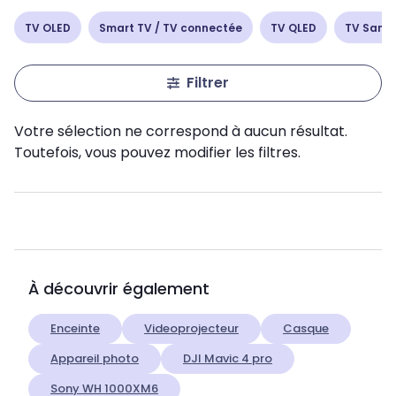
TV OLED
Smart TV / TV connectée
TV QLED
TV Sams
Filtrer
Votre sélection ne correspond à aucun résultat.
Toutefois, vous pouvez modifier les filtres.
À découvrir également
Enceinte
Videoprojecteur
Casque
Appareil photo
DJI Mavic 4 pro
Sony WH 1000XM6