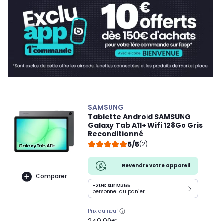
SAMSUNG
Tablette Android SAMSUNG
Galaxy Tab A11+ Wifi 128Go Gris
Reconditionné
5/5
(2)
Revendre votre appareil
Comparer
-20€ sur M365
personnel au panier
Prix du neuf
oldPrice
249,99€