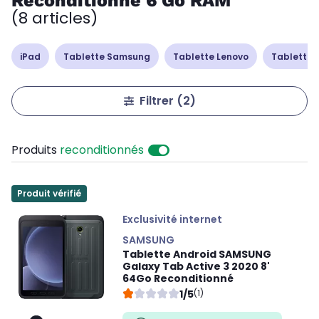
Reconditionné 6 Go RAM
(8 articles)
iPad
Tablette Samsung
Tablette Lenovo
Tablette 
Filtrer
(2)
Produits
reconditionnés
Produit vérifié
Exclusivité internet
SAMSUNG
Tablette Android SAMSUNG
Galaxy Tab Active 3 2020 8'
64Go Reconditionné
1/5
(1)