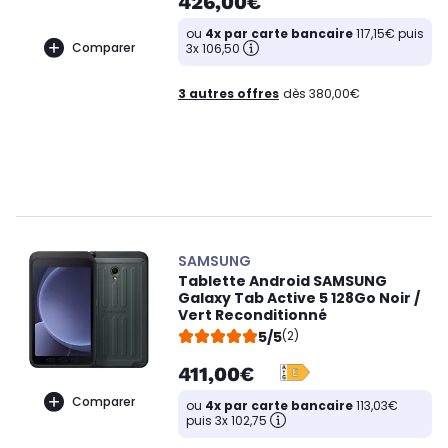
426,00€
ou
4x par carte bancaire
117,15€ puis
Comparer
3x 106,50
3 autres offres
dès 380,00€
SAMSUNG
Tablette Android SAMSUNG
Galaxy Tab Active 5 128Go Noir /
Vert Reconditionné
5/5
(2)
411,00€
Comparer
ou
4x par carte bancaire
113,03€
puis 3x 102,75