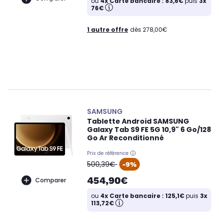
ou
4x Carte bancaire : 83,6€
puis
3x
76€
1 autre offre
dès 278,00€
SAMSUNG
Tablette Android SAMSUNG
Galaxy Tab S9 FE 5G 10,9" 6 Go/128
Go Ar Reconditionné
Prix de référence
oldPrice
500,39€
-9%
454,90€
Comparer
ou
4x Carte bancaire : 125,1€
puis
3x
113,72€