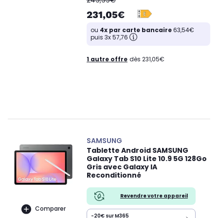
231,05€
ou
4x par carte bancaire
63,54€
puis 3x 57,76
1 autre offre
dès 231,05€
SAMSUNG
Tablette Android SAMSUNG
Galaxy Tab S10 Lite 10.9 5G 128Go
Gris avec Galaxy IA
Reconditionné
Revendre votre appareil
Comparer
-20€ sur M365