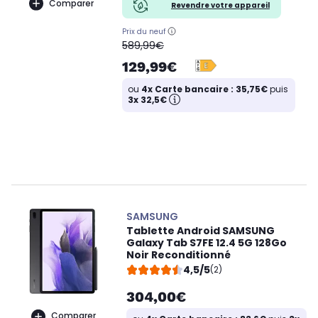
Comparer
Revendre votre appareil
Prix du neuf
oldPrice
589,99€
129,99€
ou
4x Carte bancaire : 35,75€
puis
3x 32,5€
SAMSUNG
Tablette Android SAMSUNG
Galaxy Tab S7FE 12.4 5G 128Go
Noir Reconditionné
4,5/5
(2)
304,00€
Comparer