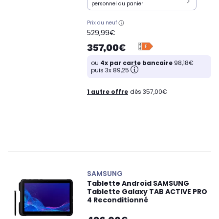
personnel au panier
Prix du neuf
oldPrice
529,99€
357,00€
ou
4x par carte bancaire
98,18€
puis 3x 89,25
1 autre offre
dès 357,00€
SAMSUNG
Tablette Android SAMSUNG
Tablette Galaxy TAB ACTIVE PRO
4 Reconditionné