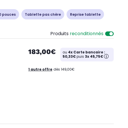
0 pouces
Tablette pas chère
Reprise tablette
Produits
reconditionnés
183,00€
ou
4x Carte bancaire :
50,33€
puis
3x 45,75€
1 autre offre
dès 149,00€