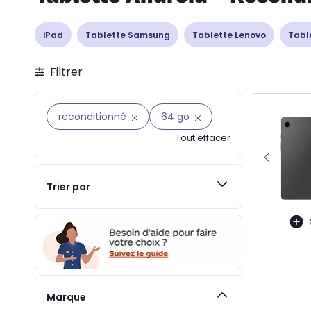
iPad
Tablette Samsung
Tablette Lenovo
Tabl
Filtrer
reconditionné
64 go
Tout effacer
Trier par
Marque