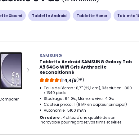
ette Xiaomi
Tablette Android
Tablette Honor
Tablette 1
SAMSUNG
Tablette Android SAMSUNG Galaxy Tab
A9 64Go Wifi Gris Anthracite
Reconditionné
4,4/5
(25)
Taille de l'écran : 8,7" (22,1 cm), Résolution : 800
x 1340 pixels
Stockage : 64 Go, Mémoire vive : 4 Go
Comparer
Capteur photo : 1 (8 MP en capteur principal)
Autonomie : 5100 mAh
On adore :
Profitez d'une qualité de son
incroyable pour regardez vos films et séries