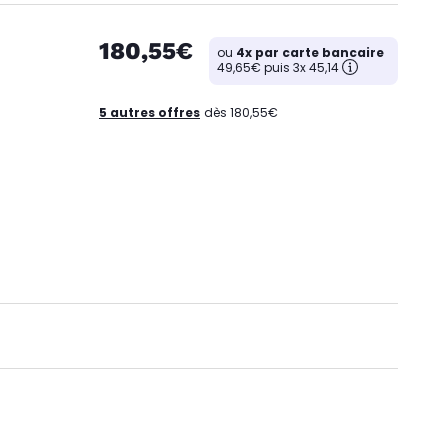
180,55€
ou
4x par carte bancaire
49,65€ puis 3x 45,14
5 autres offres
dès 180,55€