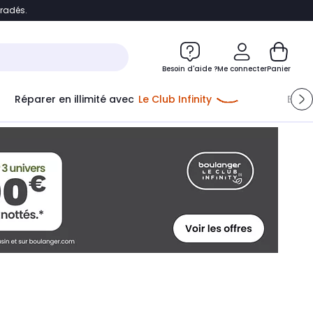
bradés.
ontenu
Accéder directement au pied de page
Besoin d'aide ?
Me connecter
Panier
Réparer en illimité avec
Le Club Infinity
Econ