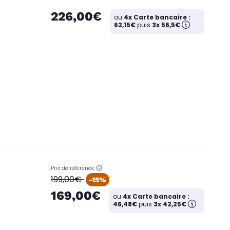
226,00€
ou
4x Carte bancaire :
62,15€
puis
3x 56,5€
Prix de référence
oldPrice
199,00€
-15%
169,00€
ou
4x Carte bancaire :
46,48€
puis
3x 42,25€