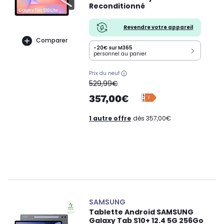
Reconditionné
Revendre votre appareil
Comparer
-20€ sur M365
personnel au panier
Prix du neuf
oldPrice
529,99€
357,00€
1 autre offre
dès 357,00€
SAMSUNG
Tablette Android SAMSUNG
Galaxy Tab S10+ 12.4 5G 256Go