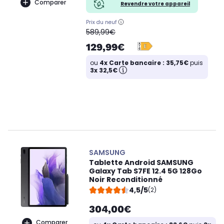
Comparer
Revendre votre appareil
Prix du neuf
oldPrice
589,99€
129,99€
ou
4x Carte bancaire : 35,75€
puis
3x 32,5€
SAMSUNG
Tablette Android SAMSUNG
Galaxy Tab S7FE 12.4 5G 128Go
Noir Reconditionné
4,5/5
(2)
304,00€
Comparer