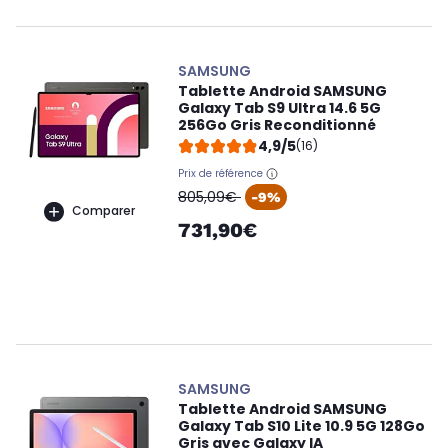
SAMSUNG
Tablette Android SAMSUNG
Galaxy Tab S9 Ultra 14.6 5G
256Go Gris Reconditionné
4,9/5
(16)
Prix de référence
oldPrice
805,09€
-9%
Comparer
731,90€
SAMSUNG
Tablette Android SAMSUNG
Galaxy Tab S10 Lite 10.9 5G 128Go
Gris avec Galaxy IA