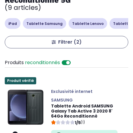
Reconditionné 5G
(9 articles)
iPad
Tablette Samsung
Tablette Lenovo
Tablette 
Filtrer
(2)
Produits
reconditionnés
Produit vérifié
Exclusivité internet
SAMSUNG
Tablette Android SAMSUNG
Galaxy Tab Active 3 2020 8'
64Go Reconditionné
1/5
(1)