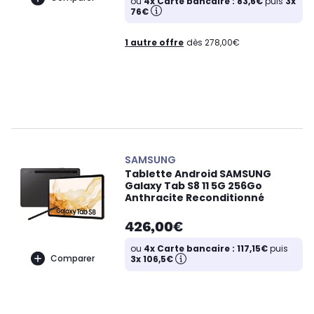
ou
4x Carte bancaire : 83,6€
puis
3x
76€
1 autre offre
dès 278,00€
SAMSUNG
Tablette Android SAMSUNG
Galaxy Tab S8 11 5G 256Go
Anthracite Reconditionné
426,00€
ou
4x Carte bancaire : 117,15€
puis
Comparer
3x 106,5€