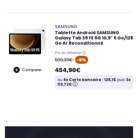
SAMSUNG
Tablette Android SAMSUNG
Galaxy Tab S9 FE 5G 10,9" 6 Go/128
Go Ar Reconditionné
Prix de référence
oldPrice
500,39€
-9%
454,90€
Comparer
ou
4x Carte bancaire : 125,1€
puis
3x
113,72€