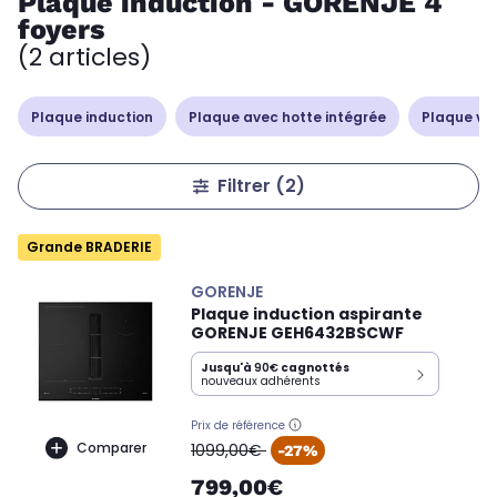
Plaque induction - GORENJE 4
foyers
(2 articles)
Plaque induction
Plaque avec hotte intégrée
Plaque vi
Filtrer
(2)
Grande BRADERIE
GORENJE
Plaque induction aspirante
GORENJE GEH6432BSCWF
Jusqu'à
90€
cagnottés
nouveaux adhérents
Prix de référence
oldPrice
Comparer
1099,00€
-27%
799,00€