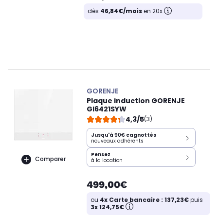
dès
46,84€/mois
en 20x
GORENJE
Plaque induction GORENJE
GI6421SYW
4,3/5
(3)
Jusqu'à
90€
cagnottés
nouveaux adhérents
Pensez
Comparer
à la location
499,00€
ou
4x Carte bancaire : 137,23€
puis
3x 124,75€