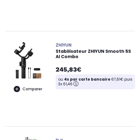
ZHIYUN
Stabilisateur ZHIYUN Smooth 5S
AI Combo
245,83€
ou
4x par carte bancaire
67,61€ puis
3x 61,46
Comparer