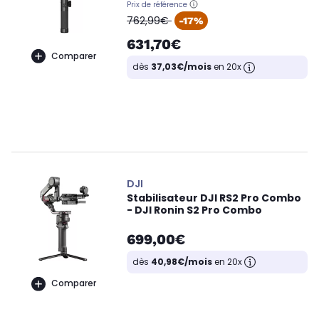
Prix de référence
oldPrice
762,99€
-17%
631,70€
Comparer
dès
37,03€/mois
en 20x
DJI
Stabilisateur DJI RS2 Pro Combo
- DJI Ronin S2 Pro Combo
699,00€
dès
40,98€/mois
en 20x
Comparer