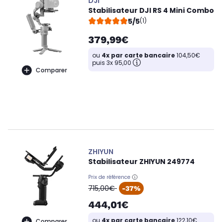
DJI
Stabilisateur DJI RS 4 Mini Combo
5/5
(1)
379,99€
ou
4x par carte bancaire
104,50€
puis 3x 95,00
Comparer
ZHIYUN
Stabilisateur ZHIYUN 249774
Prix de référence
oldPrice
715,00€
-37%
444,01€
ou
4x par carte bancaire
122,10€
Comparer