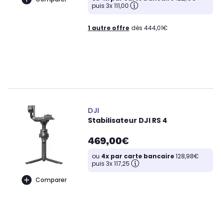
puis 3x 111,00
1 autre offre
dès 444,01€
DJI
Stabilisateur DJI RS 4
469,00€
ou
4x par carte bancaire
128,98€
puis 3x 117,25
Comparer