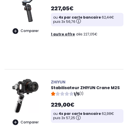
227,05€
ou
4x par carte bancaire
62,44€
puis 3x 56,76
Comparer
1 autre offre
dès 227,05€
ZHIYUN
Stabilisateur ZHIYUN Crane M2S
1/5
(1)
229,00€
ou
4x par carte bancaire
62,98€
puis 3x 57,25
Comparer