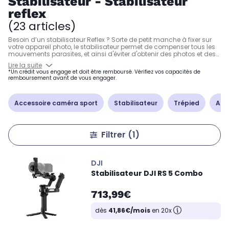
Stabilisateur - Stabilisateur
reflex
(23 articles)
Besoin d’un stabilisateur Reflex ? Sorte de petit manche à fixer sur
votre appareil photo, le stabilisateur permet de compenser tous les
mouvements parasites, et ainsi d'éviter d'obtenir des photos et des
vidéos floues. Sélectionnés parmi les modèles des meilleurs
Lire la suite
fabricants du marché (DJI, Zhiyun, Feiyutech), les stabilisateurs de
*Un crédit vous engage et doit être remboursé. Vérifiez vos capacités de
cette page sont compatibles avec votre Reflex, type d'APN de plus en
remboursement avant de vous engager.
plus utilisé pour filmer grâce à son excellente qualité vidéo se
rapprochant de celle des caméras professionnelles.
Accessoire caméra sport
Stabilisateur
Trépied
Acce
Filtrer
(1)
DJI
Stabilisateur DJI RS 5 Combo
713,99€
dès
41,86€/mois
en 20x