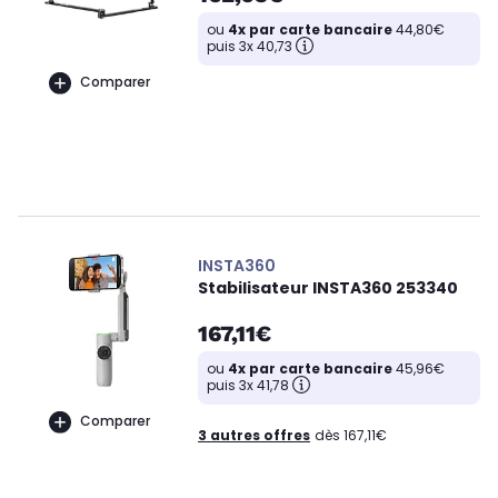
ou
4x par carte bancaire
44,80€
puis 3x 40,73
Comparer
INSTA360
Stabilisateur INSTA360 253340
167,11€
ou
4x par carte bancaire
45,96€
puis 3x 41,78
Comparer
3 autres offres
dès 167,11€