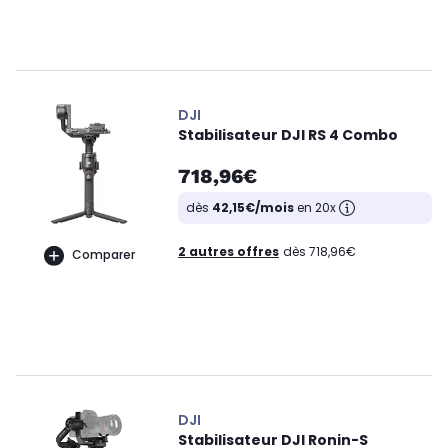
DJI
Stabilisateur DJI RS 4 Combo
718,96€
dès
42,15€/mois
en 20x
2 autres offres
dès 718,96€
Comparer
DJI
Stabilisateur DJI Ronin-S