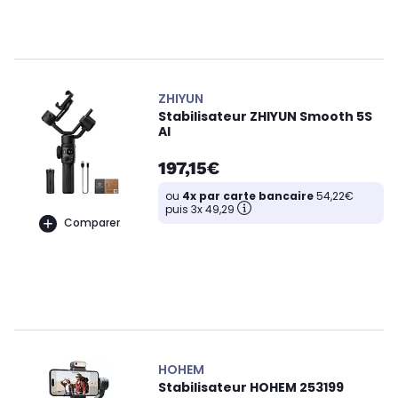
ZHIYUN
Stabilisateur ZHIYUN Smooth 5S
AI
197,15€
ou
4x par carte bancaire
54,22€
puis 3x 49,29
Comparer
HOHEM
Stabilisateur HOHEM 253199