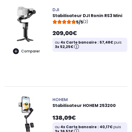
DJI
Stabilisateur DJI Ronin RS3 Mini
5/5
(2)
209,00€
ou
4x Carte bancaire : 57,48€
puis
3x 52,25€
Comparer
HOHEM
Stabilisateur HOHEM 253200
138,09€
ou
4x Carte bancaire : 40,17€
puis
3x 36,52€