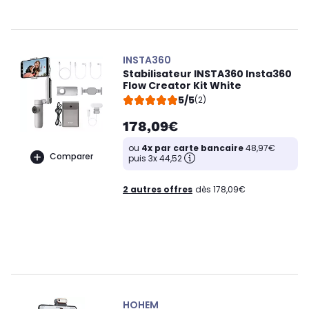
INSTA360
Stabilisateur INSTA360 Insta360
Flow Creator Kit White
5/5
(2)
178,09€
ou
4x par carte bancaire
48,97€
Comparer
puis 3x 44,52
2 autres offres
dès 178,09€
HOHEM