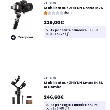
ZHIYUN
Stabilisateur ZHIYUN Crane M2S
1/5
(1)
229,00€
ou
4x par carte bancaire
62,98€
puis 3x 57,25
Comparer
ZHIYUN
Stabilisateur ZHIYUN Smooth 5S
AI Combo
246,60€
ou
4x par carte bancaire
67,82€
puis 3x 61,65