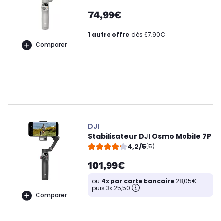
74,99€
1 autre offre
dès 67,90€
Comparer
DJI
Stabilisateur DJI Osmo Mobile 7P
4,2/5
(5)
101,99€
ou
4x par carte bancaire
28,05€
puis 3x 25,50
Comparer