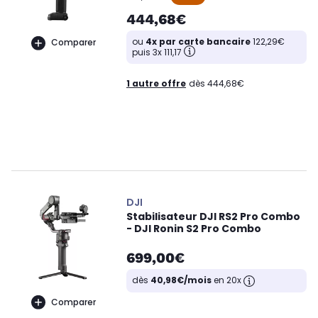
444,68€
ou
4x par carte bancaire
122,29€
Comparer
puis 3x 111,17
1 autre offre
dès 444,68€
DJI
Stabilisateur DJI RS2 Pro Combo
- DJI Ronin S2 Pro Combo
699,00€
dès
40,98€/mois
en 20x
Comparer