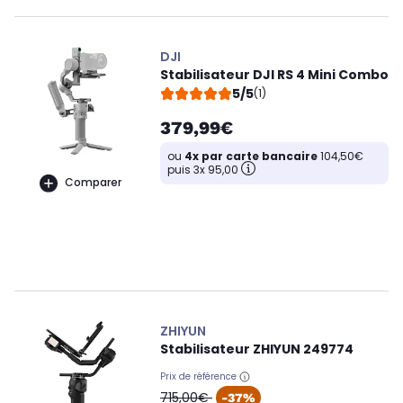
DJI
Stabilisateur DJI RS 4 Mini Combo
5/5
(1)
379,99€
ou
4x par carte bancaire
104,50€
puis 3x 95,00
Comparer
ZHIYUN
Stabilisateur ZHIYUN 249774
Prix de référence
oldPrice
715,00€
-37%