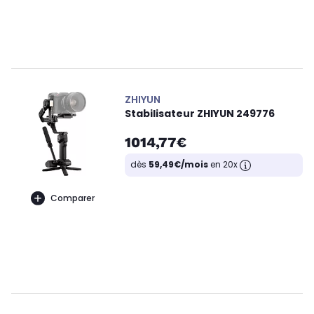
ZHIYUN
Stabilisateur ZHIYUN 249776
1014,77€
dès
59,49€/mois
en 20x
Comparer