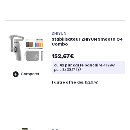
ZHIYUN
Stabilisateur ZHIYUN Smooth Q4
Combo
152,67€
ou
4x par carte bancaire
41,99€
puis 3x 38,17
Comparer
1 autre offre
dès 152,67€