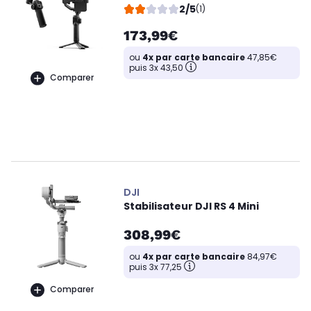
2/5
(1)
173,99€
ou
4x par carte bancaire
47,85€
puis 3x 43,50
Comparer
DJI
Stabilisateur DJI RS 4 Mini
308,99€
ou
4x par carte bancaire
84,97€
puis 3x 77,25
Comparer