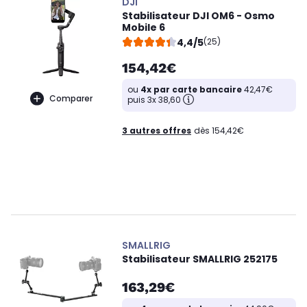
DJI
Stabilisateur DJI OM6 - Osmo
Mobile 6
4,4/5
(25)
154,42€
ou
4x par carte bancaire
42,47€
Comparer
puis 3x 38,60
3 autres offres
dès 154,42€
SMALLRIG
Stabilisateur SMALLRIG 252175
163,29€