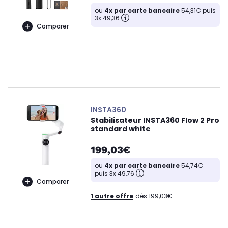
ou
4x par carte bancaire
54,31€ puis
3x 49,36
Comparer
INSTA360
Stabilisateur INSTA360 Flow 2 Pro
standard white
199,03€
ou
4x par carte bancaire
54,74€
puis 3x 49,76
Comparer
1 autre offre
dès 199,03€