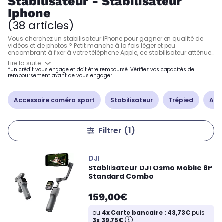
Stabilisateur - Stabilisateur
Iphone
(38 articles)
Vous cherchez un stabilisateur iPhone pour gagner en qualité de
vidéos et de photos ? Petit manche à la fois léger et peu
encombrant à fixer à votre téléphone Apple, ce stabilisateur atténue
énormément les différents mouvements parasites (tremblements,
Lire la suite
secousses, etc.) et permet de gagner en netteté. Retrouvez les
*Un crédit vous engage et doit être remboursé. Vérifiez vos capacités de
stabilisateurs iPhone compatibles et offrant des performances
remboursement avant de vous engager.
irréprochables, à l’image des modèles Osmo mobile 5 de DJI,
Vimble 2 de FeiyuTech, Smooth 4 et Crane M2 de Zhiyun, ou encore
Gimpod X1 et VLOG Pocket de PNJ.
Accessoire caméra sport
Stabilisateur
Trépied
Acce
Filtrer
(1)
DJI
Stabilisateur DJI Osmo Mobile 8P
Standard Combo
159,00€
ou
4x Carte bancaire : 43,73€
puis
3x 39,75€