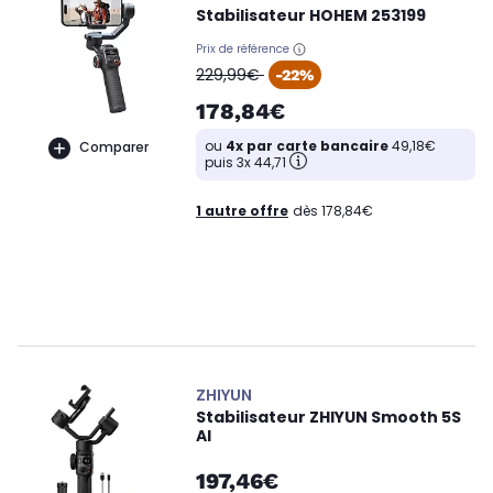
Stabilisateur HOHEM 253199
Prix de référence
oldPrice
229,99€
-22%
178,84€
ou
4x par carte bancaire
49,18€
Comparer
puis 3x 44,71
1 autre offre
dès 178,84€
ZHIYUN
Stabilisateur ZHIYUN Smooth 5S
AI
197,46€