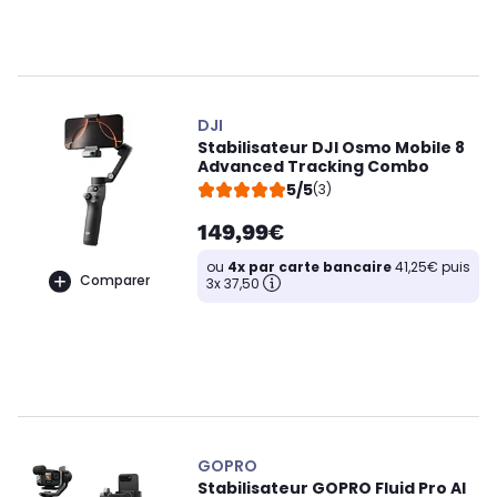
DJI
Stabilisateur DJI Osmo Mobile 8
Advanced Tracking Combo
5/5
(3)
149,99€
ou
4x par carte bancaire
41,25€ puis
Comparer
3x 37,50
GOPRO
Stabilisateur GOPRO Fluid Pro AI