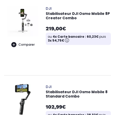
DJI
Stabilisateur DJI Osmo Mobile 8P
Creator Combo
219,00€
ou
4x Carte bancaire : 60,23€
puis
3x 54,75€
Comparer
DJI
Stabilisateur DJI Osmo Mobile 8
Standard Combo
102,99€
ou
4x Carte bancaire : 28,32€
puis