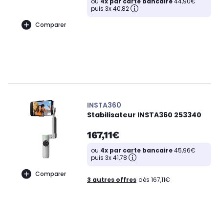
ou
4x par carte bancaire
44,90€
puis 3x 40,82
Comparer
INSTA360
Stabilisateur INSTA360 253340
167,11€
ou
4x par carte bancaire
45,96€
puis 3x 41,78
Comparer
3 autres offres
dès 167,11€