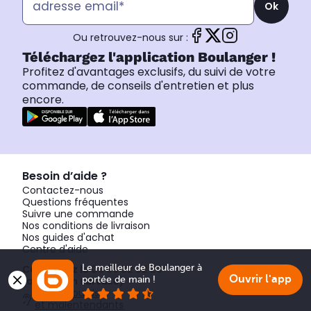
Ok
Ou retrouvez-nous sur :
Téléchargez l'application Boulanger !
Profitez d'avantages exclusifs, du suivi de votre
commande, de conseils d'entretien et plus
encore.
Besoin d’aide ?
Contactez-nous
Questions fréquentes
Suivre une commande
Nos conditions de livraison
Nos guides d'achat
Centre d'aide
Le meilleur de Boulanger à 
Contactez le
09 69 32 32 23
Ouvrir l'app
portée de main !
(appel non surtaxé)
Accès sourds
et malentendants