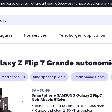
 meilleures affaires n'attendent pas : découvrez vite notre sélection à prix 
ent à la liste des produits
Accéder directement au c
agasin
Nos services
Télécharger l'application
axy Z Flip 7 Grande autonomi
Smartphone 5G
Smartphone pliable
Smartphone Xiaomi
SAMSUNG
Smartphone SAMSUNG Galaxy Z Flip7
Noir Absolu 512Go
compact 4,1" soit 10,4 cm, Batterie : 4300 mAh
Capteurs photos : 2 (50 MP en capteur