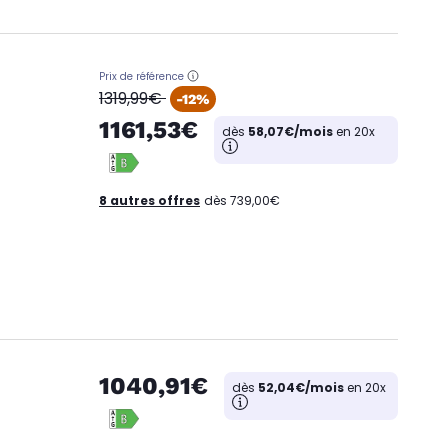
Prix de référence
oldPrice
1319,99€
-12%
1161,53€
dès
58,07€/mois
en 20x
8 autres offres
dès 739,00€
1040,91€
dès
52,04€/mois
en 20x