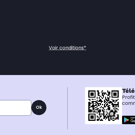
Voir conditions*
Télé
Profi
comma
Ok