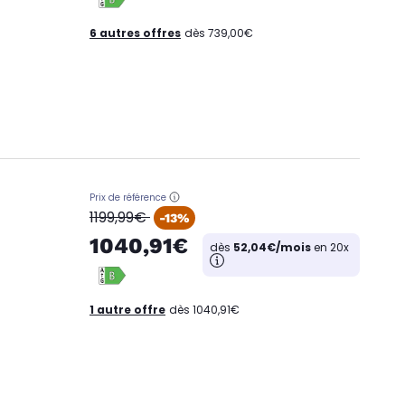
6 autres offres
dès 739,00€
Prix de référence
oldPrice
1199,99€
-13%
1040,91€
dès
52,04€/mois
en 20x
1 autre offre
dès 1040,91€