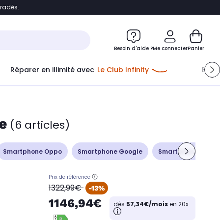
bradés.
ontenu
Accéder directement au pied de page
Besoin d'aide ?
Me connecter
Panier
Réparer en illimité avec
Le Club Infinity
Econ
e
(6 articles)
Smartphone Oppo
Smartphone Google
Smartphone Sony X
Prix de référence
oldPrice
1322,99€
-13%
1146,94€
dès
57,34€/mois
en 20x