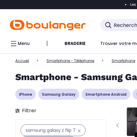
Les
Accéder directement à la navigation
Accéder directem
Accéder directement au chatbot
Menu
BRADERIE
Trouver votre m
Accueil
Smartphone - Téléphonie
Smartphone
Smartphone - Samsung Gal
iPhone
Samsung Galaxy
Smartphone Android
Filtrer
samsung galaxy z flip 7