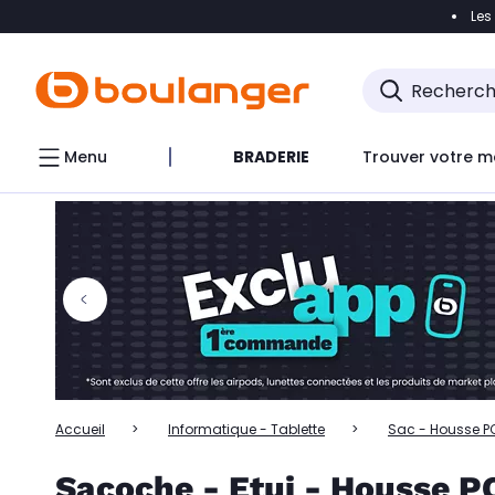
Les
Accéder directement à la navigation
Accéder directem
Accéder directement au chatbot
Menu
BRADERIE
Trouver votre m
Accueil
Informatique - Tablette
Sac - Housse PC
Sacoche - Etui - Housse 