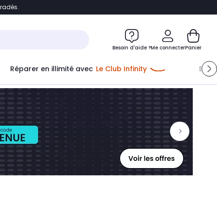
bradés.
ontenu
Accéder directement au pied de page
Besoin d'aide ?
Me connecter
Panier
Réparer en illimité avec
Le Club Infinity
Econ