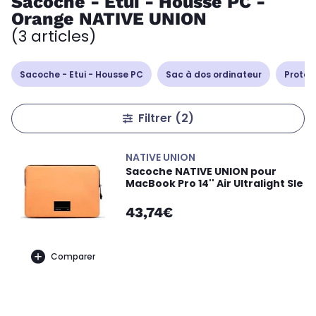
Sacoche - Etui - Housse PC -
Orange NATIVE UNION
(3 articles)
Sacoche - Etui - Housse PC
Sac à dos ordinateur
Protec
Filtrer
(2)
NATIVE UNION
Sacoche NATIVE UNION pour
MacBook Pro 14'' Air Ultralight Sle
43,74€
Comparer