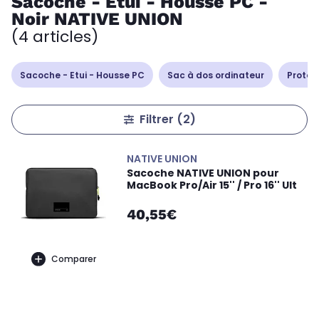
Sacoche - Etui - Housse PC -
Noir NATIVE UNION
(4 articles)
Sacoche - Etui - Housse PC
Sac à dos ordinateur
Protec
Filtrer
(2)
NATIVE UNION
Sacoche NATIVE UNION pour
MacBook Pro/Air 15'' / Pro 16'' Ult
40,55€
Comparer