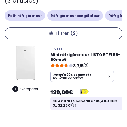
(3 articles)
Petit réfrigérateur
Réfrigérateur congélateur
Réfrigérat
Filtrer
(2)
LISTO
Mini réfrigérateur LISTO RTFL85-
50mib6
3,7/5
(3)
Jusqu'à
90€
cagnottés
nouveaux adhérents
Comparer
129,00€
ou
4x Carte bancaire : 35,48€
puis
3x 32,25€