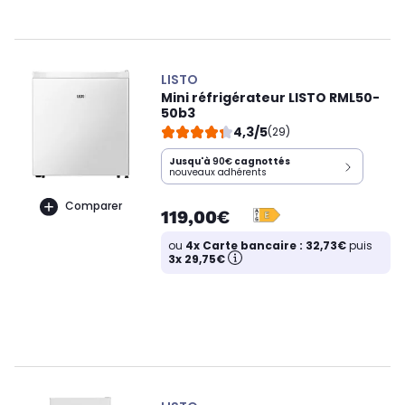
LISTO
Mini réfrigérateur LISTO RML50-
50b3
4,3/5
(29)
Jusqu'à
90€
cagnottés
nouveaux adhérents
Comparer
119,00€
ou
4x Carte bancaire : 32,73€
puis
3x 29,75€