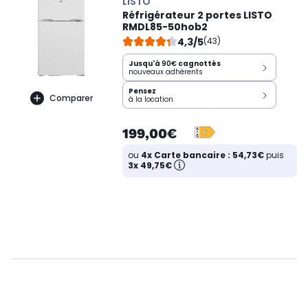
LISTO
Réfrigérateur 2 portes LISTO
RMDL85-50hob2
4,3/5
(43)
Jusqu'à
90€
cagnottés
nouveaux adhérents
Pensez
Comparer
à la location
199,00€
ou
4x Carte bancaire : 54,73€
puis
3x 49,75€