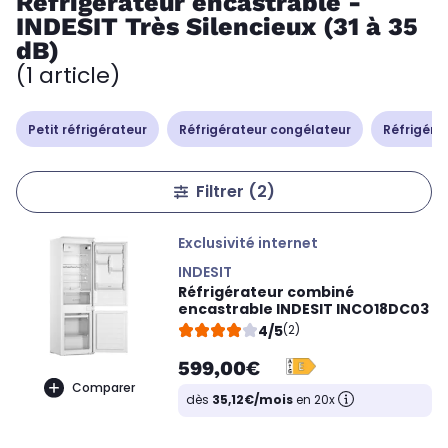
Réfrigérateur encastrable -
INDESIT Très Silencieux (31 à 35
dB)
(1 article)
Petit réfrigérateur
Réfrigérateur congélateur
Réfrigérat
Filtrer
(2)
Exclusivité internet
INDESIT
Réfrigérateur combiné
encastrable INDESIT INCO18DC03
4/5
(2)
599,00€
Comparer
dès
35,12€/mois
en 20x