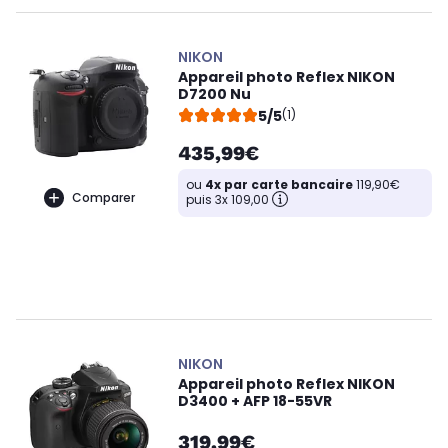
NIKON
Appareil photo Reflex NIKON
D7200 Nu
5/5
(1)
435,99€
ou
4x par carte bancaire
119,90€
Comparer
puis 3x 109,00
NIKON
Appareil photo Reflex NIKON
D3400 + AFP 18-55VR
319,99€