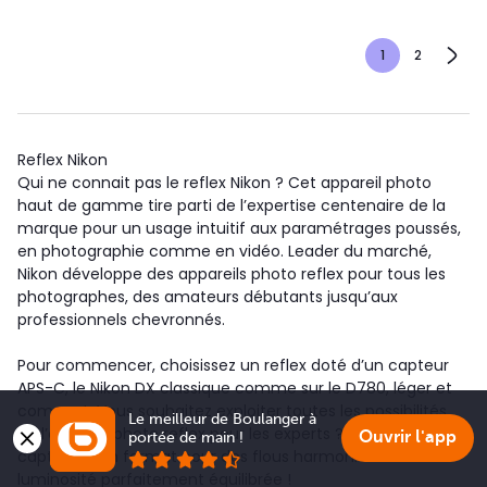
1
2
Reflex Nikon
Qui ne connait pas le reflex Nikon ? Cet appareil photo
haut de gamme tire parti de l’expertise centenaire de la
marque pour un usage intuitif aux paramétrages poussés,
en photographie comme en vidéo. Leader du marché,
Nikon développe des appareils photo reflex pour tous les
photographes, des amateurs débutants jusqu’aux
professionnels chevronnés.
Pour commencer, choisissez un reflex doté d’un capteur
APS-C, le Nikon DX classique comme sur le D780, léger et
compact. Vous souhaitez exploiter toutes les possibilités
Le meilleur de Boulanger à 
de l’appareil photo reflex pour les experts ? Préférez un
Ouvrir l'app
portée de main !
capteur plein format pour des flous harmonieux et une
luminosité parfaitement équilibrée !