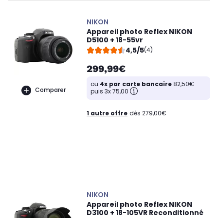
NIKON
Appareil photo Reflex NIKON
D5100 + 18-55vr
4,5/5
(4)
299,99€
ou
4x par carte bancaire
82,50€
Comparer
puis 3x 75,00
1 autre offre
dès 279,00€
NIKON
Appareil photo Reflex NIKON
D3100 + 18-105VR Reconditionné