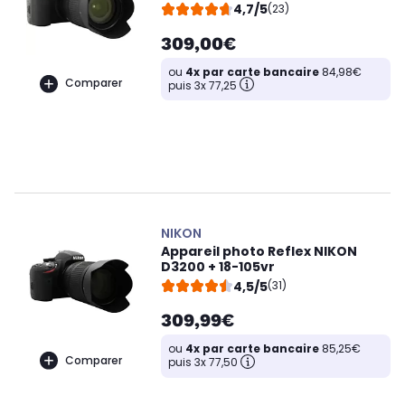
4,7/5
(23)
309,00€
ou
4x par carte bancaire
84,98€
Comparer
puis 3x 77,25
NIKON
Appareil photo Reflex NIKON
D3200 + 18-105vr
4,5/5
(31)
309,99€
ou
4x par carte bancaire
85,25€
Comparer
puis 3x 77,50