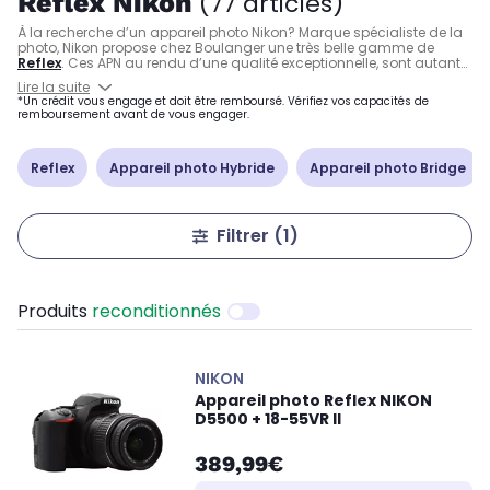
Reflex Nikon
(77 articles)
À la recherche d’un appareil photo Nikon? Marque spécialiste de la
photo, Nikon propose chez Boulanger une très belle gamme de
Reflex
. Ces APN au rendu d’une qualité exceptionnelle, sont autant
appréciés par les professionnels que par les amateurs. Retrouvez
Lire la suite
notamment l’un des modèles phares de la marque, l'excellent
*Un crédit vous engage et doit être remboursé. Vérifiez vos capacités de
Reflex Nikon D3500
accessible en termes de prix, ou encore les
remboursement avant de vous engager.
modèles très haut de gamme d'appareils photo Nikon comme les
Reflex Nikon D750
et
D780
.
Reflex
Appareil photo Hybride
Appareil photo Bridge
Filtrer
(1)
Produits
reconditionnés
NIKON
Appareil photo Reflex NIKON
D5500 + 18-55VR II
389,99€