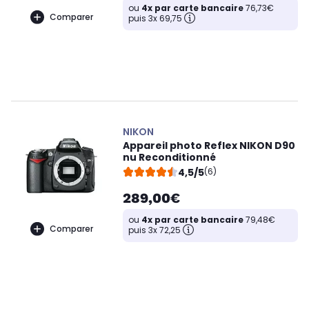
ou
4x par carte bancaire
76,73€
Comparer
puis 3x 69,75
NIKON
Appareil photo Reflex NIKON D90
nu Reconditionné
4,5/5
(6)
289,00€
ou
4x par carte bancaire
79,48€
Comparer
puis 3x 72,25