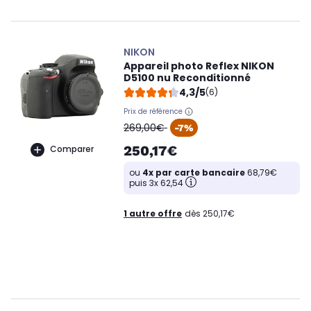
NIKON
Appareil photo Reflex NIKON
D5100 nu Reconditionné
4,3/5
(6)
Prix de référence
oldPrice
269,00€
-7%
250,17€
Comparer
ou
4x par carte bancaire
68,79€
puis 3x 62,54
1 autre offre
dès 250,17€