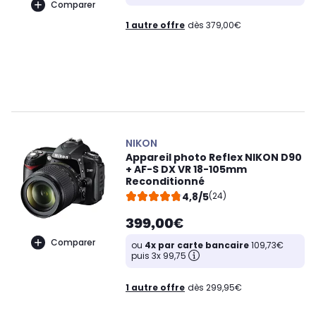
Comparer
1 autre offre
dès 379,00€
NIKON
Appareil photo Reflex NIKON D90
+ AF-S DX VR 18-105mm
Reconditionné
4,8/5
(24)
399,00€
Comparer
ou
4x par carte bancaire
109,73€
puis 3x 99,75
1 autre offre
dès 299,95€