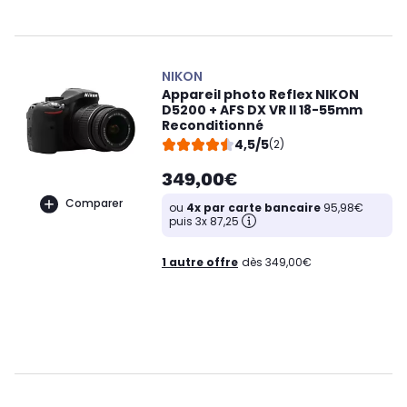
NIKON
Appareil photo Reflex NIKON
D5200 + AFS DX VR II 18-55mm
Reconditionné
4,5/5
(2)
349,00€
Comparer
ou
4x par carte bancaire
95,98€
puis 3x 87,25
1 autre offre
dès 349,00€