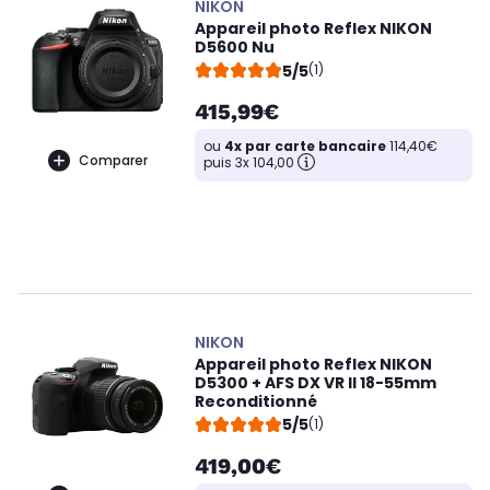
NIKON
Appareil photo Reflex NIKON
D5600 Nu
5/5
(1)
415,99€
ou
4x par carte bancaire
114,40€
Comparer
puis 3x 104,00
NIKON
Appareil photo Reflex NIKON
D5300 + AFS DX VR II 18-55mm
Reconditionné
5/5
(1)
419,00€