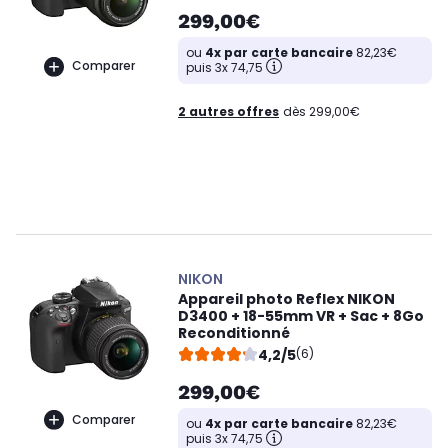
299,00€
ou
4x par carte bancaire
82,23€
Comparer
puis 3x 74,75
2 autres offres
dès 299,00€
NIKON
Appareil photo Reflex NIKON
D3400 + 18-55mm VR + Sac + 8Go
Reconditionné
4,2/5
(6)
299,00€
Comparer
ou
4x par carte bancaire
82,23€
puis 3x 74,75