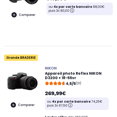
ou
4x par carte bancaire
88,00€
puis 3x 80,00
Comparer
Grande BRADERIE
NIKON
Appareil photo Reflex NIKON
D3200 + 18-55vr
4,6/5
(31)
269,99€
ou
4x par carte bancaire
74,25€
Comparer
puis 3x 67,50