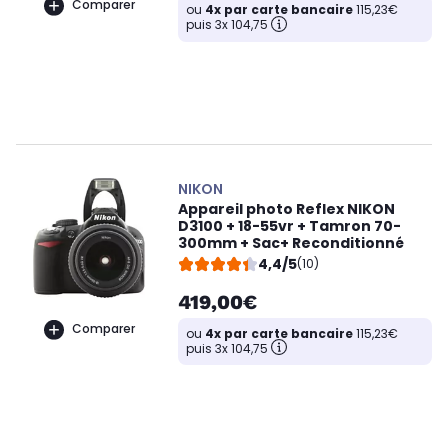
Comparer
ou
4x par carte bancaire
115,23€
puis 3x 104,75
NIKON
Appareil photo Reflex NIKON
D3100 + 18-55vr + Tamron 70-
300mm + Sac+ Reconditionné
4,4/5
(10)
419,00€
Comparer
ou
4x par carte bancaire
115,23€
puis 3x 104,75