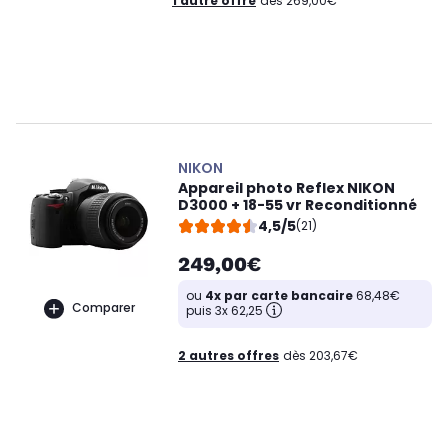
1 autre offre
dès 269,00€
NIKON
Appareil photo Reflex NIKON
D3000 + 18-55 vr Reconditionné
4,5/5
(21)
249,00€
ou
4x par carte bancaire
68,48€
Comparer
puis 3x 62,25
2 autres offres
dès 203,67€