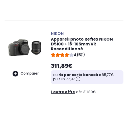
NIKON
Appareil photo Reflex NIKON
D5100 + 18-105mm VR
Reconditionné
4/5
(1)
311,89€
Comparer
ou
4x par carte bancaire
85,77€
puis 3x 77,97
1 autre offre
dès 311,89€