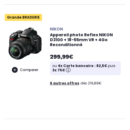
Grande BRADERIE
NIKON
Appareil photo Reflex NIKON
D3100 + 18-55mm VR + 4Go
Reconditionné
299,99€
ou
4x Carte bancaire : 82,5€
puis
Comparer
3x 75€
6 autres offres
dès 219,89€