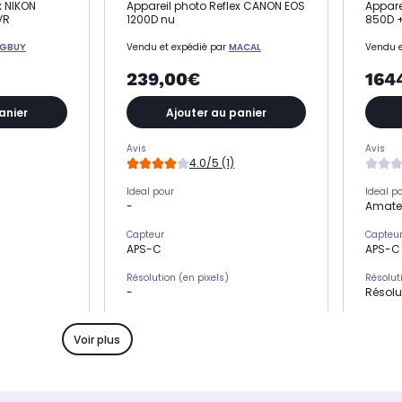
x NIKON
Appareil photo Reflex CANON EOS
Appare
VR
1200D nu
850D 
IGBUY
Vendu et expédié par
MACAL
Vendu e
239,00€
164
anier
Ajouter au panier
Avis
Avis
4.0/5 (1)
Ideal pour
Ideal p
-
Amate
Capteur
Capteu
APS-C
APS-C
Résolution (en pixels)
Résolut
-
Résolu
le
Sensibilité ISO maximale
Sensibi
-
25600
Voir plus
Vitesse d'obturation
Vitesse
1/4000 à 30 s
1/4000