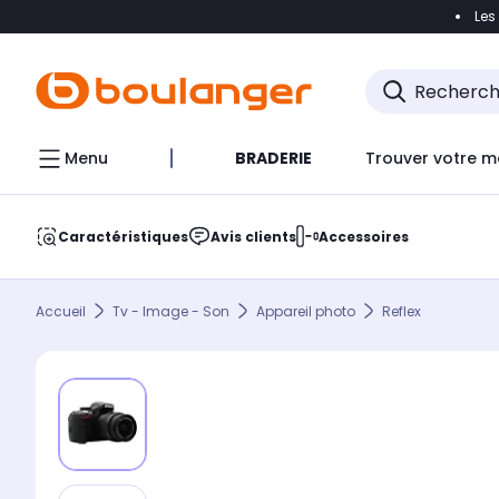
Les
Accéder directement à la navigation
Accéder direct
Menu
BRADERIE
Trouver votre m
Caractéristiques
Avis clients
Accessoires
Accueil
Tv - Image - Son
Appareil photo
Reflex