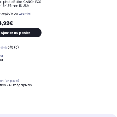
il photo Reflex CANON EOS
+ 18-135mm IS USM
t expédié par
Zoomici
4,92€
Ajouter au panier
0/5 (0)
our
ur
r
ion (en pixels)
tion 24,1 mégapixels
lité ISO maximale
 d'obturation
 à 30 s