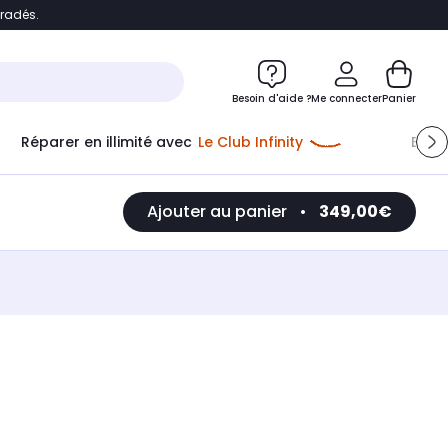
bradés.
e
Accéder directement au chatbot
Besoin d'aide ?
Me connecter
Panier
Réparer en illimité avec
Le Club Infinity
Econ
Ajouter au panier
•
349,00€