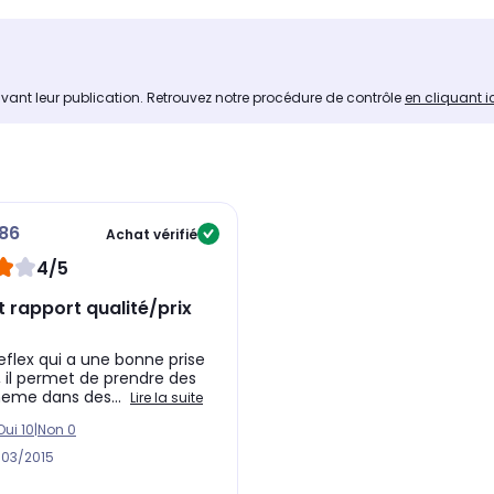
avant leur publication. Retrouvez notre procédure de contrôle
en cliquant i
86
Achat vérifié
4/5
t rapport qualité/prix
reflex qui a une bonne prise
 il permet de prendre des
eme dans des...
Lire la suite
Oui
10
|
Non
0
/03/2015