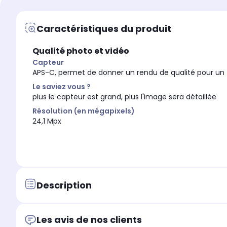
Connectivité
Connectivité
Wi-Fi
-
Caractéristiques du produit
Dans ce pack
Dans ce pack
-
-
Qualité photo et vidéo
Technologie
Technologie
Capteur
CMOS
CMOS
APS-C, permet de donner un rendu de qualité pour un
Résolution (en mégapix
Résolution (en mégapixels)
Le saviez vous ?
24,2 Mpx
24,1 Mpx
plus le capteur est grand, plus l'image sera détaillée
Plage de sensibilité ISO
Plage de sensibilité ISO
Résolution (en mégapixels)
-
-
24,1 Mpx
Description
Les avis de nos clients