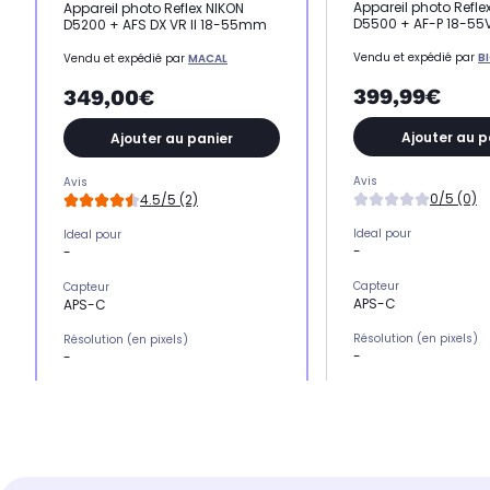
Appareil photo Refle
Appareil photo Reflex NIKON
D5500 + AF-P 18-55
D5200 + AFS DX VR II 18-55mm
Vendu et expédié par
B
Vendu et expédié par
MACAL
399,99€
349,00€
Ajouter au p
Ajouter au panier
Avis
Avis
0/5 (0)
4.5/5 (2)
Ideal pour
Ideal pour
-
-
Capteur
Capteur
APS-C
APS-C
Résolution (en pixels)
Résolution (en pixels)
-
-
Sensibilité ISO maxima
Sensibilité ISO maximale
-
-
Vitesse d'obturation
Vitesse d'obturation
1/4000 à 30 s
1/4000 à 30 s