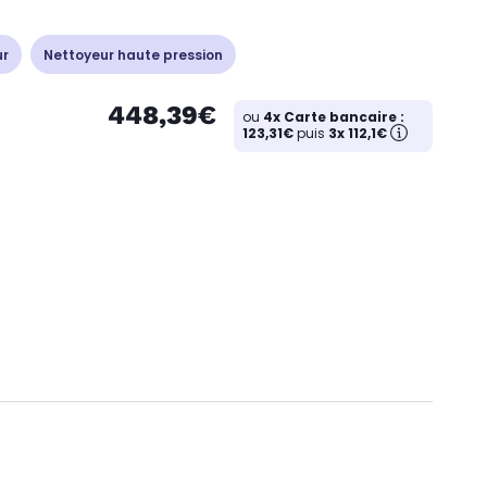
ur
Nettoyeur haute pression
448,39€
ou
4x Carte bancaire :
123,31€
puis
3x 112,1€