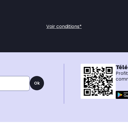
Voir conditions*
Télé
Profi
comma
Ok