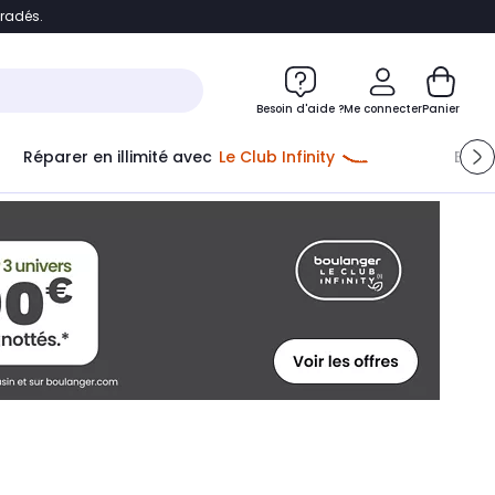
bradés.
ontenu
Accéder directement au pied de page
Besoin d'aide ?
Me connecter
Panier
Réparer en illimité avec
Le Club Infinity
Econ