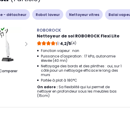
e - détacheur
Robot laveur
Nettoyeur vitres
Balai vape
ROBOROCK
Nettoyeur de sol ROBOROCK Flexi Lite
4,2/5
(4)
Fonction vapeur : non
Puissance d'aspiration : 17 kPa, autonomie
élevée (40 mn)
Nettoyage des bords et des plinthes : oui, sur 1
côté pour un nettoyage efficace le long des
Comparer
murs
Portée à plat à 180°C
On adore :
Sa flexibilité qui lui permet de
nettoyer en profondeur sous les meubles bas
(15cm)