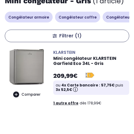
Mini congélateur - Gris
(1 article)
Congélateur armoire
Congélateur coffre
Congélateur 
Filtrer
(1)
KLARSTEIN
Mini congélateur KLARSTEIN
Garfield Eco 34L - Gris
209,99€
ou
4x Carte bancaire : 57,75€
puis
3x 52,5€
Comparer
1 autre offre
dès 178,99€