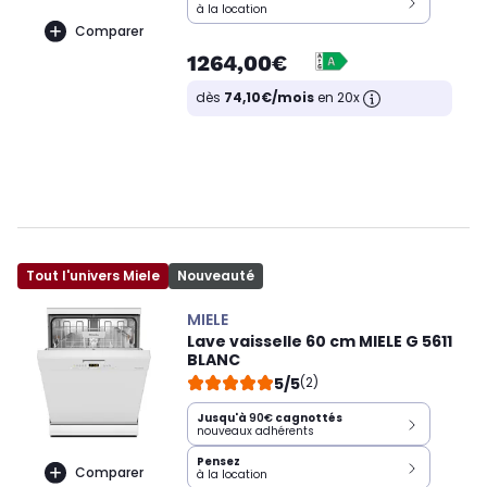
à la location
Comparer
1264,00€
dès
74,10€/mois
en 20x
Tout l'univers Miele
Nouveauté
MIELE
Lave vaisselle 60 cm MIELE G 5611
BLANC
5/5
(2)
Jusqu'à
90€
cagnottés
nouveaux adhérents
Pensez
Comparer
à la location