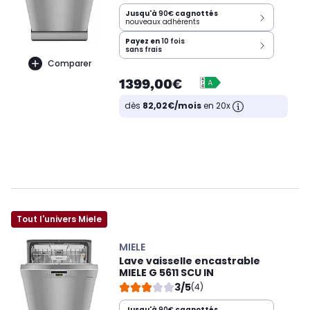
Jusqu'à
90€
cagnottés
nouveaux adhérents
Payez en
10 fois
sans frais
Comparer
1399,00€
dès
82,02€/mois
en 20x
Tout l'univers Miele
MIELE
Lave vaisselle encastrable
MIELE G 5611 SCU IN
3/5
(4)
Jusqu'à
90€
cagnottés