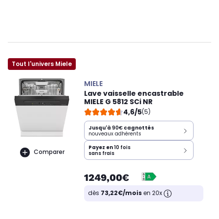
Tout l'univers Miele
MIELE
Lave vaisselle encastrable
MIELE G 5812 SCi NR
4,6/5
(5)
Jusqu'à
90€
cagnottés
nouveaux adhérents
Payez en
10 fois
Comparer
sans frais
1249,00€
dès
73,22€/mois
en 20x