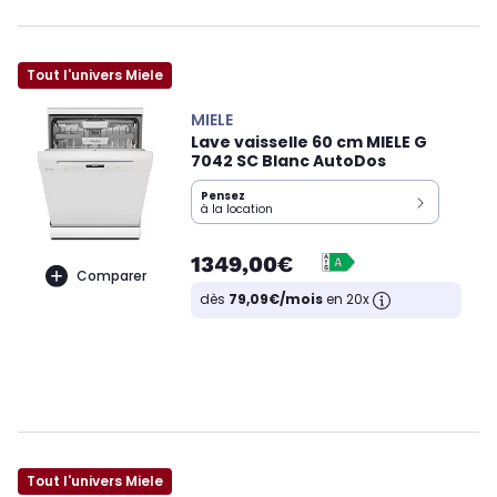
Tout l'univers Miele
MIELE
Lave vaisselle 60 cm MIELE G
7042 SC Blanc AutoDos
Pensez
à la location
1349,00€
Comparer
dès
79,09€/mois
en 20x
Tout l'univers Miele