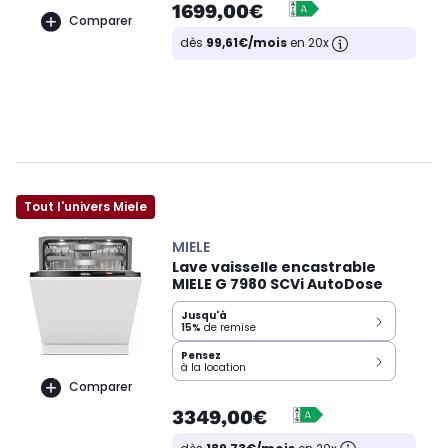
1699,00€
Comparer
dès
99,61€/mois
en 20x
Tout l'univers Miele
MIELE
Lave vaisselle encastrable
MIELE G 7980 SCVi AutoDose
Jusqu'à
15%
de remise
Pensez
à la location
Comparer
3349,00€