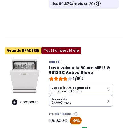
dès
64,37€/mois
en 20x
Grande BRADERIE
Tout l'univers Miele
MIELE
Lave vaisselle 60 cm MIELE G
5612 SC Active Blanc
4/5
(1)
Jusqu'à
90€
cagnottés
nouveaux adhérents
Louer dès
Comparer
24,99€/mois
Prix de référence
oldPrice
1099,00€
-9%