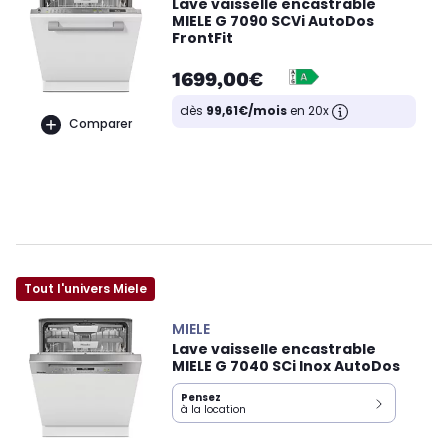
Lave vaisselle encastrable
MIELE G 7090 SCVi AutoDos
FrontFit
1699,00€
dès
99,61€/mois
en 20x
Comparer
Tout l'univers Miele
MIELE
Lave vaisselle encastrable
MIELE G 7040 SCi Inox AutoDos
Pensez
à la location