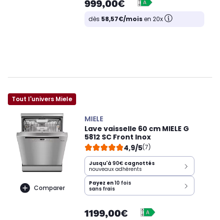
999,00€
dès
58,57€/mois
en 20x
Tout l'univers Miele
MIELE
Lave vaisselle 60 cm MIELE G
5812 SC Front Inox
4,9/5
(7)
Jusqu'à
90€
cagnottés
nouveaux adhérents
Payez en
10 fois
Comparer
sans frais
1199,00€