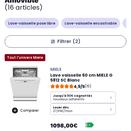
Amovible
(16 articles)
Lave-vaisselle pose libre
Lave-vaisselle encastrable
La
Filtrer
(2)
Tout l'univers Miele
MIELE
Lave vaisselle 60 cm MIELE G
5812 SC Blanc
4,9/5
(15)
Jusqu'à
90€
cagnottés
nouveaux adhérents
Louer dès
Comparer
27,99€/mois
1098,00€