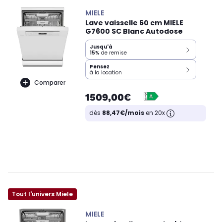
MIELE
Lave vaisselle 60 cm MIELE
G7600 SC Blanc Autodose
Jusqu'à
15%
de remise
Pensez
à la location
Comparer
1509,00€
dès
88,47€/mois
en 20x
Tout l'univers Miele
MIELE