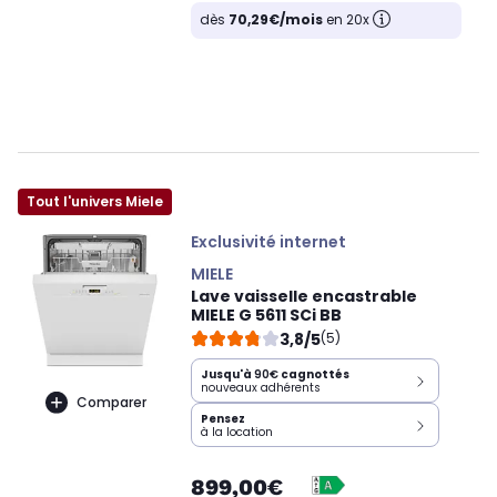
dès
70,29€/mois
en 20x
Tout l'univers Miele
Exclusivité internet
MIELE
Lave vaisselle encastrable
MIELE G 5611 SCi BB
3,8/5
(5)
Jusqu'à
90€
cagnottés
nouveaux adhérents
Comparer
Pensez
à la location
899,00€