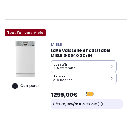
Tout l'univers Miele
MIELE
Lave vaisselle encastrable
MIELE G 5540 SCi IN
Jusqu'à
15%
de remise
Pensez
à la location
Comparer
1299,00€
dès
76,15€/mois
en 20x