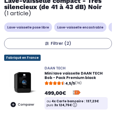
Lave-vaisselle compact - Très
silencieux (de 41 à 43 dB) Noir
(1 article)
Lave-vaisselle pose libre
Lave-vaisselle encastrable
La
Filtrer
(2)
Fabriqué en France
DAAN TECH
Mini lave vaisselle DAAN TECH
Bob - Pack Premium black
4,5/5
(76)
499,00€
ou
4x Carte bancaire : 137,23€
Comparer
puis
3x 124,75€