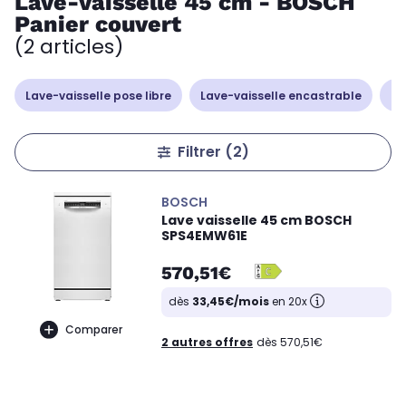
Lave-vaisselle 45 cm - BOSCH
Panier couvert
(2 articles)
Lave-vaisselle pose libre
Lave-vaisselle encastrable
La
Filtrer
(2)
BOSCH
Lave vaisselle 45 cm BOSCH
SPS4EMW61E
570,51€
dès
33,45€/mois
en 20x
Comparer
2 autres offres
dès 570,51€