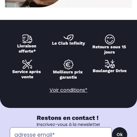
Le Club Infinity
Livraison 
Retours sous 15 
offerte*
jours
Boulanger Drive
Service après 
Meilleurs prix 
vente
garantis
Voir conditions*
Restons en contact !
Inscrivez-vous à la newsletter
Ok