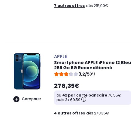
7 autres offres
dès 215,00€
APPLE
Smartphone APPLE iPhone 12 Bleu
256 Go 5G Reconditionné
3,2/5
(6)
278,35€
ou
4x par carte bancaire
76,55€
Comparer
puis 3x 69,59
4 autres offres
dès 278,35€