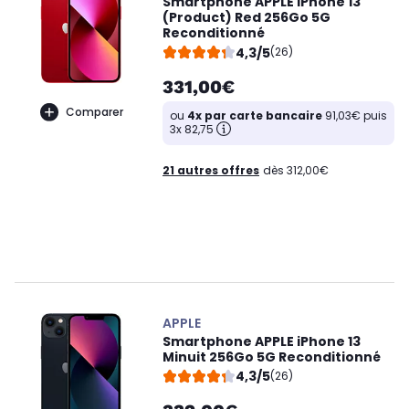
Smartphone APPLE iPhone 13
(Product) Red 256Go 5G
Reconditionné
4,3/5
(26)
331,00€
Comparer
ou
4x par carte bancaire
91,03€ puis
3x 82,75
21 autres offres
dès 312,00€
APPLE
Smartphone APPLE iPhone 13
Minuit 256Go 5G Reconditionné
4,3/5
(26)