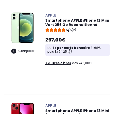
APPLE
Smartphone APPLE iPhone 12 Mini
Vert 256 Go Reconditionné
5/5
(2)
297,00€
ou
4x par carte bancaire
81,68€
Comparer
puis 3x 74,25
7 autres offres
dès 246,00€
APPLE
Smartphone APPLE iPhone 13 Mini