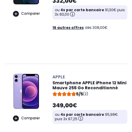
332,00€
ou
4x par carte bancaire
91,30€ puis
Comparer
3x 83,00
16 autres offres
dès 308,00€
APPLE
Smartphone APPLE iPhone 12 Mini
Mauve 256 Go Reconditionné
5/5
(2)
349,00€
ou
4x par carte bancaire
95,98€
Comparer
puis 3x 87,25