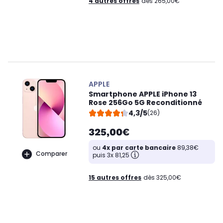
4 autres offres
dès 265,00€
APPLE
Smartphone APPLE iPhone 13
Rose 256Go 5G Reconditionné
4,3/5
(26)
325,00€
ou
4x par carte bancaire
89,38€
Comparer
puis 3x 81,25
15 autres offres
dès 325,00€