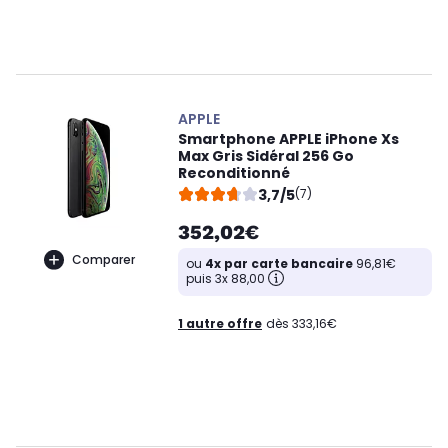
APPLE
Smartphone APPLE iPhone Xs
Max Gris Sidéral 256 Go
Reconditionné
3,7/5
(7)
352,02€
Comparer
ou
4x par carte bancaire
96,81€
puis 3x 88,00
1 autre offre
dès 333,16€