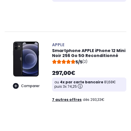
APPLE
Smartphone APPLE iPhone 12 Mini
Noir 256 Go 5G Reconditionné
5/5
(2)
297,00€
ou
4x par carte bancaire
81,68€
Comparer
puis 3x 74,25
7 autres offres
dès 293,33€