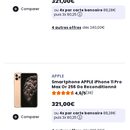
321,00€
Comparer
ou
4x par carte bancaire
88,28€
puis 3x 80,25
4 autres offres
dès 240,00€
APPLE
Smartphone APPLE iPhone 11 Pro
Max Or 256 Go Reconditionné
4,6/5
(38)
321,00€
ou
4x par carte bancaire
88,28€
Comparer
puis 3x 80,25