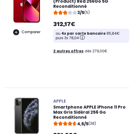
(Product) Red 256Go 5G
Reconditionné
3/5
(5)
312,17€
Comparer
ou
4x par carte bancaire
85,84€
puis 3x 78,04
2 autres offres
dès 279,00€
APPLE
Smartphone APPLE iPhone 11 Pro
Max Gris Sidéral 256 Go
Reconditionné
4,6/5
(38)