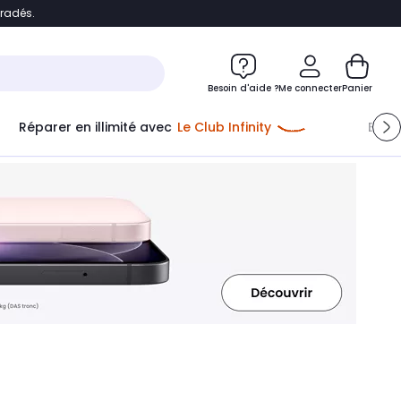
bradés.
ontenu
Accéder directement au pied de page
Besoin d'aide ?
Me connecter
Panier
Réparer en illimité avec
Le Club Infinity
Econ