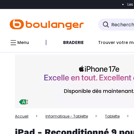
Les
Accéder directement à la navigation
Accéder directem
Accéder directement au chatbot
Menu
BRADERIE
Trouver votre m
Accueil
Informatique - Tablette
Tablette
iPad - Reconditionné 9 po