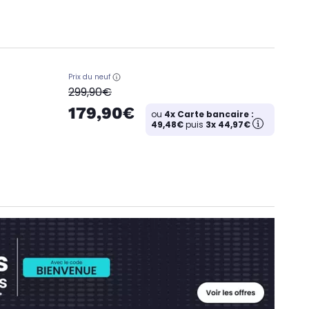
Prix du neuf
oldPrice
299,90€
179,90€
ou
4x Carte bancaire :
49,48€
puis
3x 44,97€