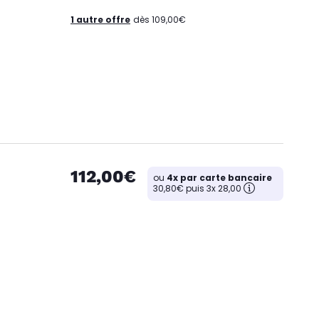
1 autre offre
dès 109,00€
112,00€
ou
4x par carte bancaire
30,80€ puis 3x 28,00