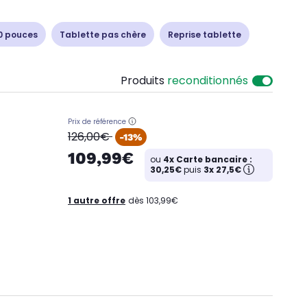
0 pouces
Tablette pas chère
Reprise tablette
Produits
reconditionnés
Prix de référence
oldPrice
126,00€
-13%
109,99€
ou
4x Carte bancaire :
30,25€
puis
3x 27,5€
1 autre offre
dès 103,99€