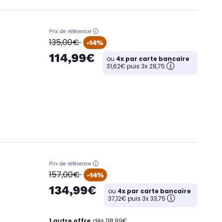
Prix de référence
oldPrice
135,00€
-14%
114,99€
ou
4x par carte bancaire
31,62€ puis 3x 28,75
Prix de référence
oldPrice
157,00€
-14%
134,99€
ou
4x par carte bancaire
37,12€ puis 3x 33,75
1 autre offre
dès 118,99€