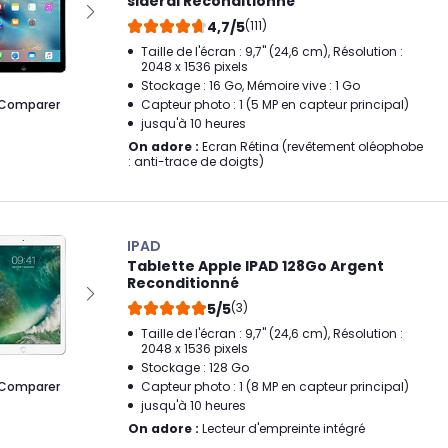
sideral Reconditionné
4,7/5
(111)
Taille de l'écran : 9,7" (24,6 cm), Résolution :
2048 x 1536 pixels
Stockage : 16 Go, Mémoire vive : 1 Go
Comparer
Capteur photo : 1 (5 MP en capteur principal)
jusqu'à 10 heures
On adore :
Ecran Rétina (revêtement oléophobe
: anti-trace de doigts)
IPAD
Tablette Apple IPAD 128Go Argent
Reconditionné
5/5
(3)
Taille de l'écran : 9,7" (24,6 cm), Résolution :
2048 x 1536 pixels
Stockage : 128 Go
Comparer
Capteur photo : 1 (8 MP en capteur principal)
jusqu'à 10 heures
On adore :
Lecteur d'empreinte intégré