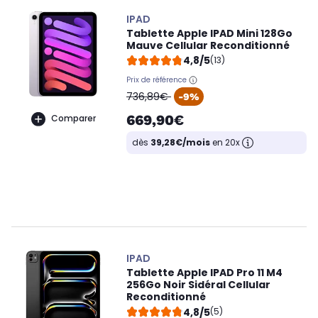
IPAD
Tablette Apple IPAD Mini 128Go
Mauve Cellular Reconditionné
4,8/5
(13)
Prix de référence
oldPrice
736,89€
-9%
669,90€
Comparer
dès
39,28€/mois
en 20x
IPAD
Tablette Apple IPAD Pro 11 M4
256Go Noir Sidéral Cellular
Reconditionné
4,8/5
(5)