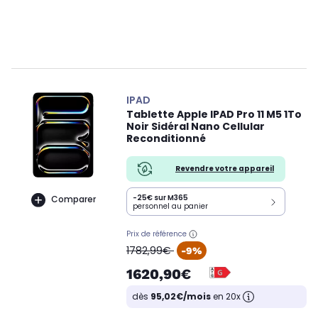
IPAD
Tablette Apple IPAD Pro 11 M5 1To
Noir Sidéral Nano Cellular
Reconditionné
Revendre votre appareil
-25€ sur M365
Comparer
personnel au panier
Prix de référence
oldPrice
1782,99€
-9%
1620,90€
dès
95,02€/mois
en 20x