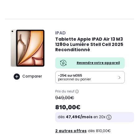
IPAD
Tablette Apple IPAD Air 13 M3
128Go Lumière Stell Cell 2025
Reconditionné
Revendre votre appareil
-25€ sur M365
Comparer
personnel au panier
Prix du neuf
oldPrice
949,00€
810,00€
dès
47,49€/mois
en 20x
2 autres offres
dès 810,00€