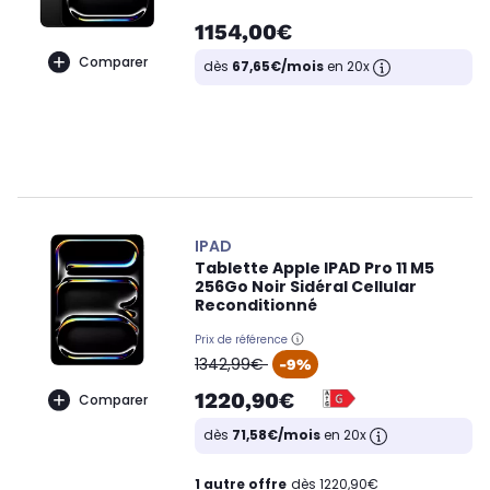
1154,00€
Comparer
dès
67,65€/mois
en 20x
IPAD
Tablette Apple IPAD Pro 11 M5
256Go Noir Sidéral Cellular
Reconditionné
Prix de référence
oldPrice
1342,99€
-9%
1220,90€
Comparer
dès
71,58€/mois
en 20x
1 autre offre
dès 1220,90€