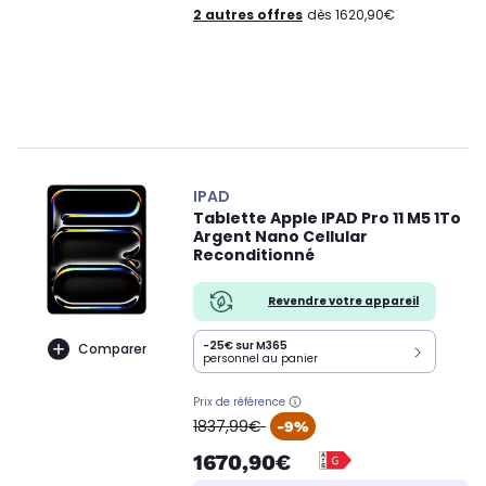
2 autres offres
dès 1620,90€
IPAD
Tablette Apple IPAD Pro 11 M5 1To
Argent Nano Cellular
Reconditionné
Revendre votre appareil
-25€ sur M365
Comparer
personnel au panier
Prix de référence
oldPrice
1837,99€
-9%
1670,90€