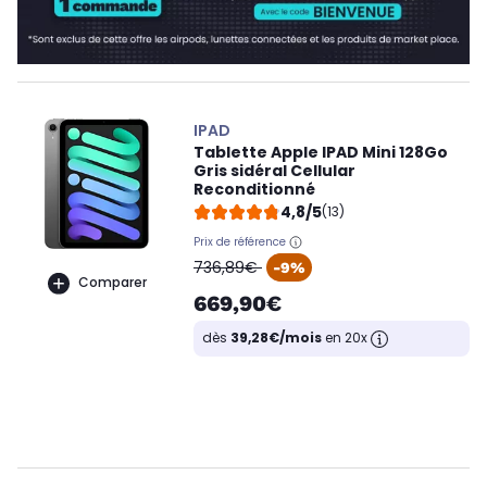
IPAD
Tablette Apple IPAD Mini 128Go
Gris sidéral Cellular
Reconditionné
4,8/5
(13)
Prix de référence
oldPrice
736,89€
-9%
Comparer
669,90€
dès
39,28€/mois
en 20x