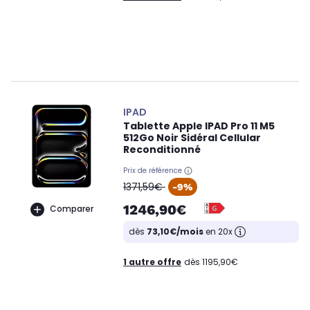
IPAD
Tablette Apple IPAD Pro 11 M5
512Go Noir Sidéral Cellular
Reconditionné
Prix de référence
oldPrice
1371,59€
-9%
1246,90€
Comparer
dès
73,10€/mois
en 20x
1 autre offre
dès 1195,90€