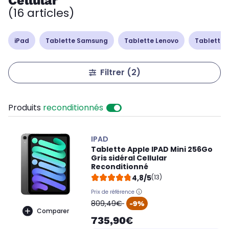
Cellular
(16 articles)
iPad
Tablette Samsung
Tablette Lenovo
Tablette 
Filtrer
(2)
Produits
reconditionnés
IPAD
Tablette Apple IPAD Mini 256Go
Gris sidéral Cellular
Reconditionné
4,8/5
(13)
Prix de référence
oldPrice
809,49€
-9%
Comparer
735,90€