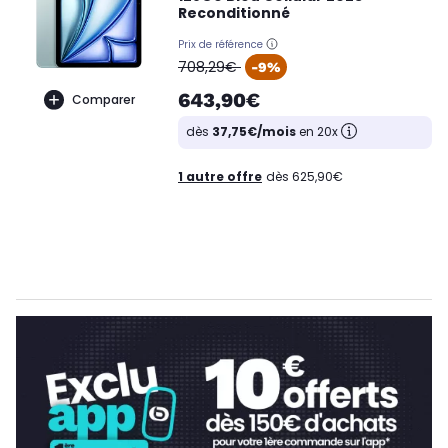
Reconditionné
Prix de référence
oldPrice
708,29€
-9%
643,90€
Comparer
dès
37,75€/mois
en 20x
1 autre offre
dès 625,90€