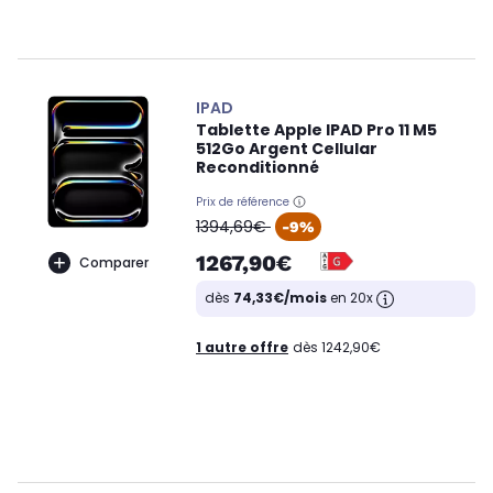
IPAD
Tablette Apple IPAD Pro 11 M5
512Go Argent Cellular
Reconditionné
Prix de référence
oldPrice
1394,69€
-9%
1267,90€
Comparer
dès
74,33€/mois
en 20x
1 autre offre
dès 1242,90€