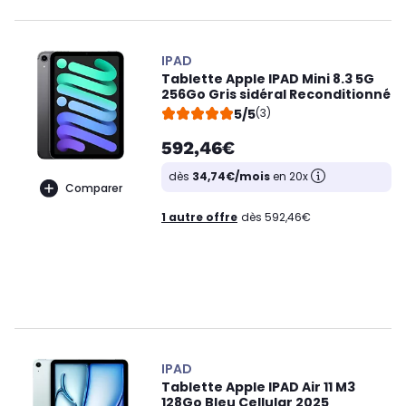
IPAD
Tablette Apple IPAD Mini 8.3 5G
256Go Gris sidéral Reconditionné
5/5
(3)
592,46€
dès
34,74€/mois
en 20x
Comparer
1 autre offre
dès 592,46€
IPAD
Tablette Apple IPAD Air 11 M3
128Go Bleu Cellular 2025