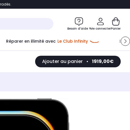
bradés.
e
Accéder directement au chatbot
Besoin d'aide ?
Me connecter
Panier
Réparer en illimité avec
Le Club Infinity
Econ
Ajouter au panier
•
1919,00€