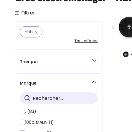
Filtrer
hbh
Tout effacer
Trier par
Marque
. (83)
100% MALIN (1)