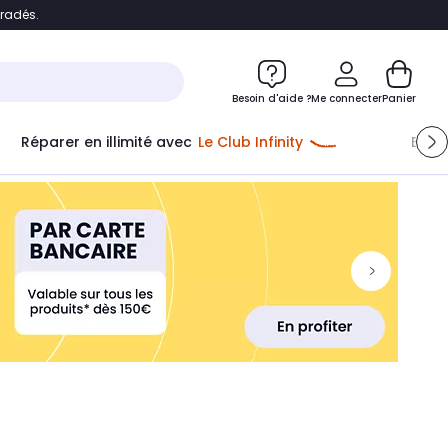
bradés.
ontenu
Accéder directement au pied de page
Besoin d'aide ?
Me connecter
Panier
Réparer en illimité avec
Le Club Infinity
Econ