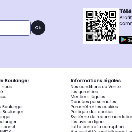
Télé
Profi
comma
Ok
de Boulanger
Informations légales
 nous
Nos conditions de Vente
gé
Les garanties
sse
Mentions légales
Données personnelles
 Boulanger
Paramétrer les cookies
 Boulanger
Politique des cookies
langer
Système de recommandatio
oulanger
Les avis en ligne
ssionnel
Lutte contre la corruption
FINITY
Accessibilité : partiellement