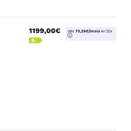
1199,00€
dès
70,29€/mois
en 20x