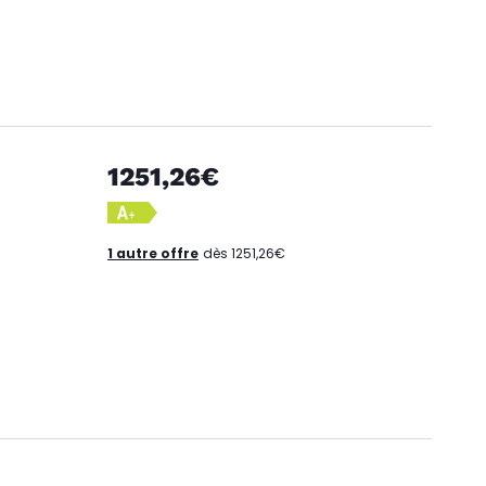
1251,26€
1 autre offre
dès 1251,26€