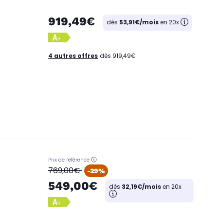
919,49€
dès
53,91€/mois
en 20x
4 autres offres
dès 919,49€
Prix de référence
oldPrice
769,00€
-29%
549,00€
dès
32,19€/mois
en 20x