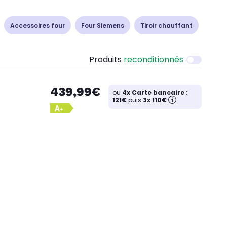
Accessoires four
Four Siemens
Tiroir chauffant
Produits
reconditionnés
439,99€
ou
4x Carte bancaire :
121€
puis
3x 110€