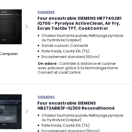
SIEMENS
Four encastrable SIEMENS HB774G2B1
iQ700 - Pyrolyse ActiveClean, Air Fry,
Écran Tactile TFT, CookControl
Chaleur tournante pulsée, Nettoyage pyrolyse
ou hydrolyse (vapeur)
Sonde cuisson, Connecté
Porte froide, Cavité XXL (71L)
Comparer
Encastrement standard (60cm)
On adore :
Contrôler à distance et cuisiner
avec précision grâce à la technologie Home
Connect et cookControl.
SIEMENS
Four encastrable SIEMENS
HB272ABB3F-iQ300 Reconditionné
Chaleur tournante pulsée, Nettoyage pyrolyse
ou hydrolyse (vapeur)
Porte froide, Cavité XXL (71L)
Encastrement standard (60cm)