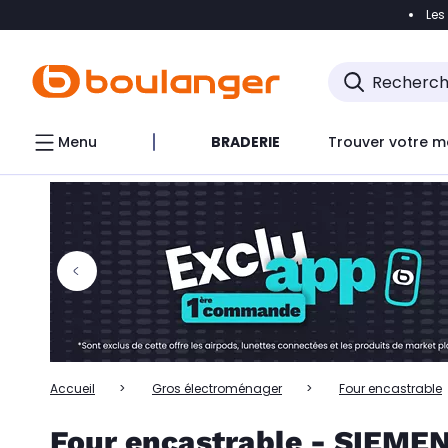
Les
Accéder directement à la navigation
Accéder directem
Accéder directement au chatbot
Menu
BRADERIE
Trouver votre m
Accueil
Gros électroménager
Four encastrable
Four encastrable - SIEME