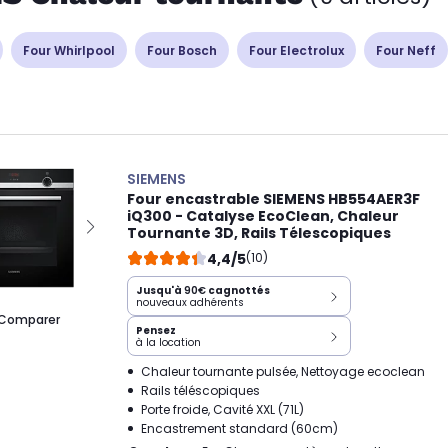
Four Whirlpool
Four Bosch
Four Electrolux
Four Neff
SIEMENS
Four encastrable SIEMENS HB554AER3F
iQ300 - Catalyse EcoClean, Chaleur
Tournante 3D, Rails Télescopiques
4,4/5
(10)
Jusqu'à
90€
cagnottés
nouveaux adhérents
Comparer
Pensez
à la location
Chaleur tournante pulsée, Nettoyage ecoclean
Rails téléscopiques
Porte froide, Cavité XXL (71L)
Encastrement standard (60cm)