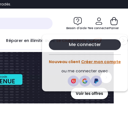
bradés.
ontenu
Accéder directement au pied de page
Besoin d'aide ?
Me connecter
Panier
Réparer en illimité avec
Le Club Infinity
Econ