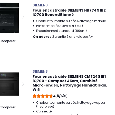
SIEMENS
Four encastrable SIEMENS HB774G1B2
IQ700 Reconditionné
Chaleur tournante pulsée, Nettoyage manuel
Porte tempérée, Cavité XL (70L)
Encastrement standard (60cm)
On adore :
Garantie 2 ans · classe A+
Comparer
SIEMENS
Four encastrable SIEMENS CM724G1B1
iQ700 - Compact 45cm, Combiné
Micro-ondes, Nettoyage HumidClean,
Wifi
4,8/5
(6)
Chaleur tournante pulsée, Nettoyage vapeur
(hydrolyse)
Comparer
Connecté