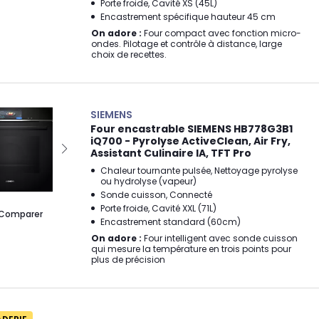
Porte froide, Cavité XS (45L)
Encastrement spécifique hauteur 45 cm
On adore :
Four compact avec fonction micro-
ondes. Pilotage et contrôle à distance, large
choix de recettes.
SIEMENS
Four encastrable SIEMENS HB778G3B1
iQ700 - Pyrolyse ActiveClean, Air Fry,
Assistant Culinaire IA, TFT Pro
Chaleur tournante pulsée, Nettoyage pyrolyse
ou hydrolyse (vapeur)
Sonde cuisson, Connecté
Porte froide, Cavité XXL (71L)
Comparer
Encastrement standard (60cm)
On adore :
Four intelligent avec sonde cuisson
qui mesure la température en trois points pour
plus de précision