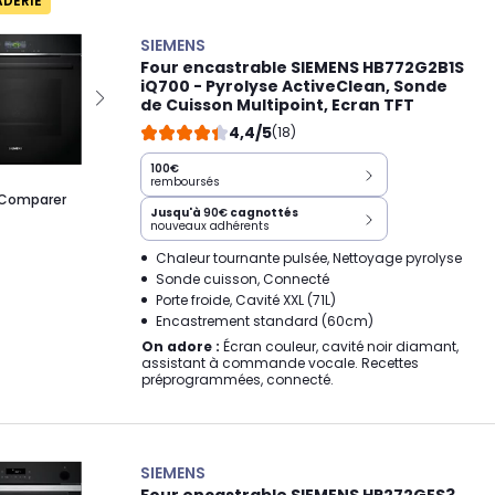
ADERIE
SIEMENS
Four encastrable SIEMENS HB772G2B1S
iQ700 - Pyrolyse ActiveClean, Sonde
de Cuisson Multipoint, Ecran TFT
4,4/5
(18)
100€
remboursés
Comparer
Jusqu'à
90€
cagnottés
nouveaux adhérents
Chaleur tournante pulsée, Nettoyage pyrolyse
Sonde cuisson, Connecté
Porte froide, Cavité XXL (71L)
Encastrement standard (60cm)
On adore :
Écran couleur, cavité noir diamant,
assistant à commande vocale. Recettes
préprogrammées, connecté.
SIEMENS
Four encastrable SIEMENS HR272GES3