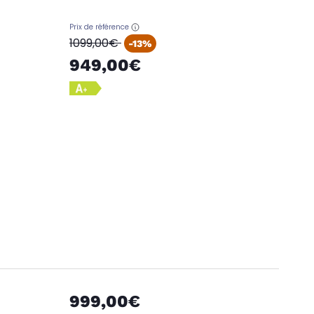
Prix de référence
oldPrice
1099,00€
-13%
949,00€
999,00€