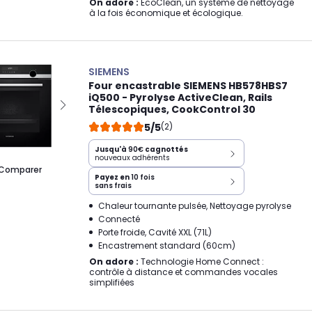
On adore :
EcoClean, un système de nettoyage
à la fois économique et écologique.
SIEMENS
Four encastrable SIEMENS HB578HBS7
iQ500 - Pyrolyse ActiveClean, Rails
Télescopiques, CookControl 30
5/5
(2)
Jusqu'à
90€
cagnottés
nouveaux adhérents
Comparer
Payez en
10 fois
sans frais
Chaleur tournante pulsée, Nettoyage pyrolyse
Connecté
Porte froide, Cavité XXL (71L)
Encastrement standard (60cm)
On adore :
Technologie Home Connect :
contrôle à distance et commandes vocales
simplifiées